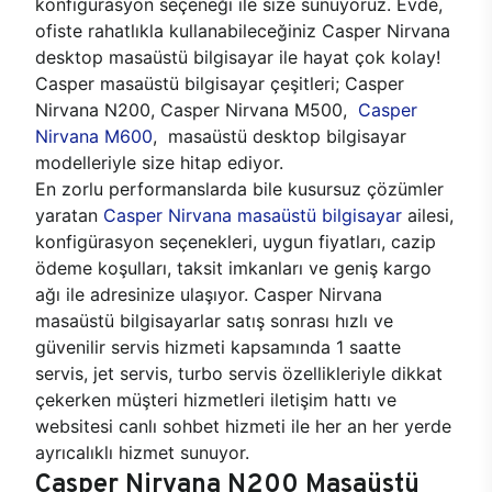
konfigürasyon seçeneği ile size sunuyoruz. Evde,
ofiste rahatlıkla kullanabileceğiniz Casper Nirvana
desktop masaüstü bilgisayar ile hayat çok kolay!
Casper masaüstü bilgisayar çeşitleri; Casper
Nirvana N200, Casper Nirvana M500,
Casper
Nirvana M600
, masaüstü desktop bilgisayar
modelleriyle size hitap ediyor.
En zorlu performanslarda bile kusursuz çözümler
yaratan
Casper Nirvana masaüstü bilgisayar
ailesi,
konfigürasyon seçenekleri, uygun fiyatları, cazip
ödeme koşulları, taksit imkanları ve geniş kargo
ağı ile adresinize ulaşıyor. Casper Nirvana
masaüstü bilgisayarlar satış sonrası hızlı ve
güvenilir servis hizmeti kapsamında 1 saatte
servis, jet servis, turbo servis özellikleriyle dikkat
çekerken müşteri hizmetleri iletişim hattı ve
websitesi canlı sohbet hizmeti ile her an her yerde
ayrıcalıklı hizmet sunuyor.
Casper Nirvana N200 Masaüstü