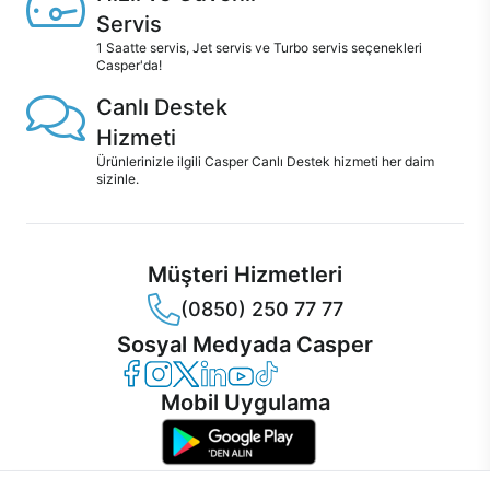
Servis
1 Saatte servis, Jet servis ve Turbo servis seçenekleri
Casper'da!
Canlı Destek
Hizmeti
Ürünlerinizle ilgili Casper Canlı Destek hizmeti her daim
sizinle.
Müşteri Hizmetleri
(0850) 250 77 77
Sosyal Medyada Casper
Casper Facebook
Casper Instagram
Casper Twitter
Casper LinkedIn
Casper YouTube
Casper TikTok
Mobil Uygulama