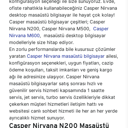
konfigürasyon seçeneği ile size sunuyoruz. Evde,
ofiste rahatlıkla kullanabileceğiniz Casper Nirvana
desktop masaüstü bilgisayar ile hayat çok kolay!
Casper masaüstü bilgisayar çeşitleri; Casper
Nirvana N200, Casper Nirvana M500,
Casper
Nirvana M600
, masaüstü desktop bilgisayar
modelleriyle size hitap ediyor.
En zorlu performanslarda bile kusursuz çözümler
yaratan
Casper Nirvana masaüstü bilgisayar
ailesi,
konfigürasyon seçenekleri, uygun fiyatları, cazip
ödeme koşulları, taksit imkanları ve geniş kargo
ağı ile adresinize ulaşıyor. Casper Nirvana
masaüstü bilgisayarlar satış sonrası hızlı ve
güvenilir servis hizmeti kapsamında 1 saatte
servis, jet servis, turbo servis özellikleriyle dikkat
çekerken müşteri hizmetleri iletişim hattı ve
websitesi canlı sohbet hizmeti ile her an her yerde
ayrıcalıklı hizmet sunuyor.
Casper Nirvana N200 Masaüstü