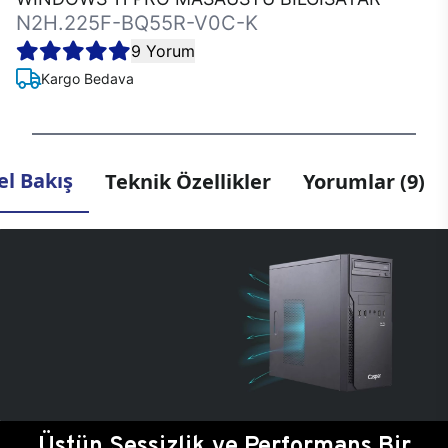
N2H.225F-BQ55R-V0C-K
9 Yorum
Kargo Bedava
l Bakış
Teknik Özellikler
Yorumlar (9)
Üstün Sessizlik ve Performans Bir