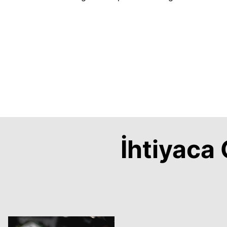
İhtiyac