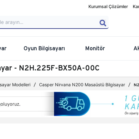
Kurumsal Çözümler
Ka
yar
Oyun Bilgisayarı
Monitör
A
sayar - N2H.225F-BX50A-00C
sayar Modelleri
Casper Nirvana N200 Masaüstü Bilgisayar
N2