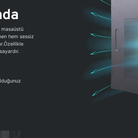
ada
0 masaüstü
ğmen hem sessiz
.Özellikle
sayardır.
 olduğunuz