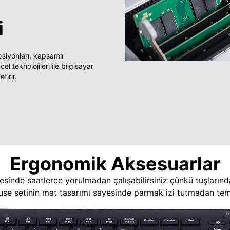
i
yonları, kapsamlı
 teknolojileri ile bilgisayar
tirir.
Ergonomik Aksesuarlar
esinde saatlerce yorulmadan çalışabilirsiniz çünkü tuşlarınd
use setinin mat tasarımı sayesinde parmak izi tutmadan temi