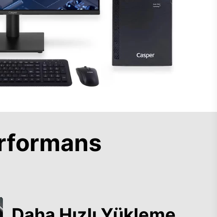
rformans
Daha Hızlı Yükleme