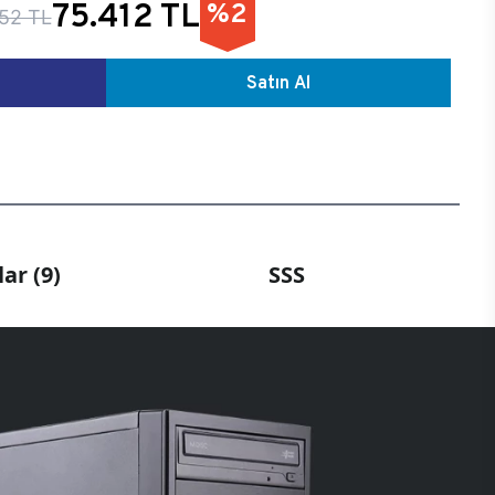
75.412 TL
%2
52 TL
Satın Al
ar (9)
SSS