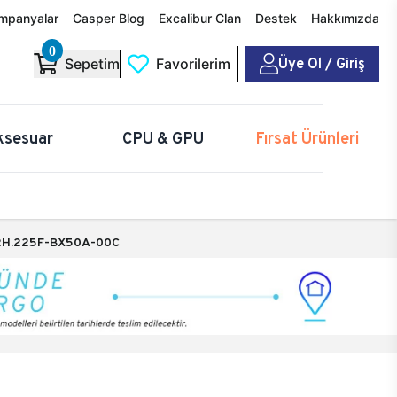
mpanyalar
Casper Blog
Excalibur Clan
Destek
Hakkımızda
0
Üye Ol / Giriş
Sepetim
Favorilerim
ksesuar
CPU & GPU
Fırsat Ürünleri
H.225F-BX50A-00C