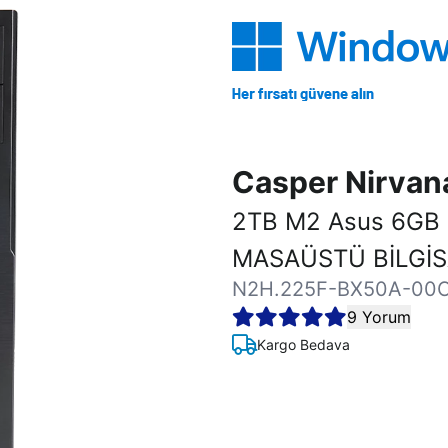
Casper Nirva
2TB M2 Asus 6GB
MASAÜSTÜ BİLGİ
N2H.225F-BX50A-00
9 Yorum
Kargo Bedava