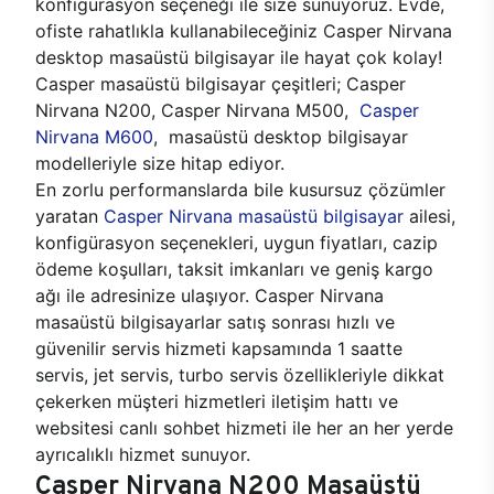
konfigürasyon seçeneği ile size sunuyoruz. Evde,
ofiste rahatlıkla kullanabileceğiniz Casper Nirvana
desktop masaüstü bilgisayar ile hayat çok kolay!
Casper masaüstü bilgisayar çeşitleri; Casper
Nirvana N200, Casper Nirvana M500,
Casper
Nirvana M600
, masaüstü desktop bilgisayar
modelleriyle size hitap ediyor.
En zorlu performanslarda bile kusursuz çözümler
yaratan
Casper Nirvana masaüstü bilgisayar
ailesi,
konfigürasyon seçenekleri, uygun fiyatları, cazip
ödeme koşulları, taksit imkanları ve geniş kargo
ağı ile adresinize ulaşıyor. Casper Nirvana
masaüstü bilgisayarlar satış sonrası hızlı ve
güvenilir servis hizmeti kapsamında 1 saatte
servis, jet servis, turbo servis özellikleriyle dikkat
çekerken müşteri hizmetleri iletişim hattı ve
websitesi canlı sohbet hizmeti ile her an her yerde
ayrıcalıklı hizmet sunuyor.
Casper Nirvana N200 Masaüstü