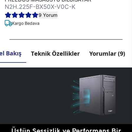
N2H.225F-BX50X-V0C-K
9 Yorum
Kargo Bedava
l Bakış
Teknik Özellikler
Yorumlar (9)
Üstün Sessizlik ve Performans Bir