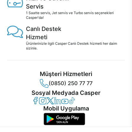
Servis
1 Saatte servis, Jet servis ve Turbo servis seçenekleri
Casper'da!
Canlı Destek
Hizmeti
Ürünlerinizle ilgili Casper Canlı Destek hizmeti her daim
sizinle.
Müşteri Hizmetleri
(0850) 250 77 77
Sosyal Medyada Casper
Casper Facebook
Casper Instagram
Casper Twitter
Casper LinkedIn
Casper YouTube
Casper TikTok
Mobil Uygulama