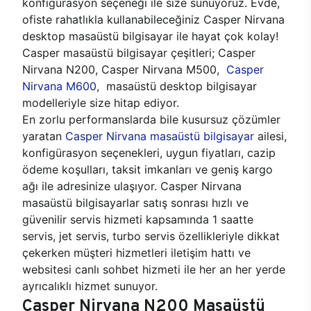
konfigürasyon seçeneği ile size sunuyoruz. Evde,
ofiste rahatlıkla kullanabileceğiniz Casper Nirvana
desktop masaüstü bilgisayar ile hayat çok kolay!
Casper masaüstü bilgisayar çeşitleri; Casper
Nirvana N200, Casper Nirvana M500,
Casper
Nirvana M600
, masaüstü desktop bilgisayar
modelleriyle size hitap ediyor.
En zorlu performanslarda bile kusursuz çözümler
yaratan
Casper Nirvana masaüstü bilgisayar
ailesi,
konfigürasyon seçenekleri, uygun fiyatları, cazip
ödeme koşulları, taksit imkanları ve geniş kargo
ağı ile adresinize ulaşıyor. Casper Nirvana
masaüstü bilgisayarlar satış sonrası hızlı ve
güvenilir servis hizmeti kapsamında 1 saatte
servis, jet servis, turbo servis özellikleriyle dikkat
çekerken müşteri hizmetleri iletişim hattı ve
websitesi canlı sohbet hizmeti ile her an her yerde
ayrıcalıklı hizmet sunuyor.
Casper Nirvana N200 Masaüstü