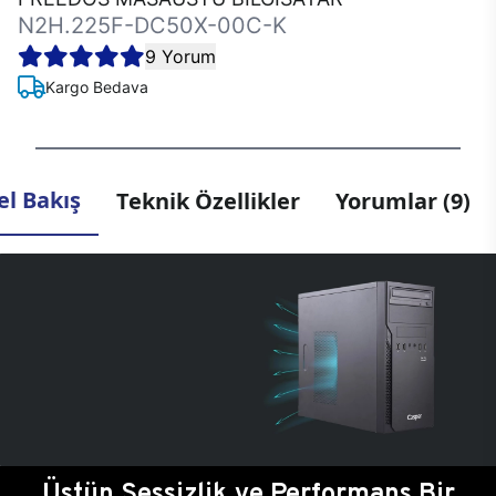
N2H.225F-DC50X-00C-K
9 Yorum
Kargo Bedava
l Bakış
Teknik Özellikler
Yorumlar (9)
Üstün Sessizlik ve Performans Bir