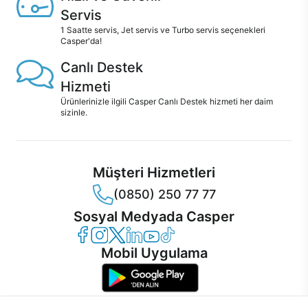
Servis
1 Saatte servis, Jet servis ve Turbo servis seçenekleri
Casper'da!
Canlı Destek
Hizmeti
Ürünlerinizle ilgili Casper Canlı Destek hizmeti her daim
sizinle.
Müşteri Hizmetleri
(0850) 250 77 77
Sosyal Medyada Casper
Casper Facebook
Casper Instagram
Casper Twitter
Casper LinkedIn
Casper YouTube
Casper TikTok
Mobil Uygulama