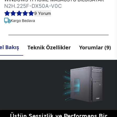
N2H.225F-DX50A-V0C
9 Yorum
Kargo Bedava
l Bakış
Teknik Özellikler
Yorumlar (9)
Üstün Sessizlik ve Performans Bir