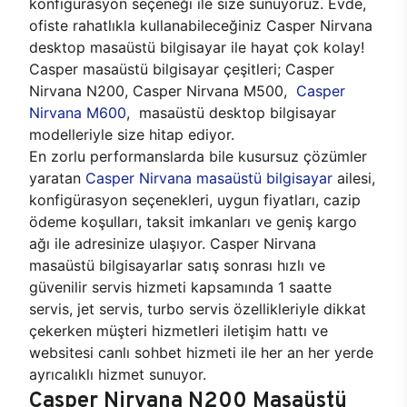
konfigürasyon seçeneği ile size sunuyoruz. Evde,
ofiste rahatlıkla kullanabileceğiniz Casper Nirvana
desktop masaüstü bilgisayar ile hayat çok kolay!
Casper masaüstü bilgisayar çeşitleri; Casper
Nirvana N200, Casper Nirvana M500,
Casper
Nirvana M600
, masaüstü desktop bilgisayar
modelleriyle size hitap ediyor.
En zorlu performanslarda bile kusursuz çözümler
yaratan
Casper Nirvana masaüstü bilgisayar
ailesi,
konfigürasyon seçenekleri, uygun fiyatları, cazip
ödeme koşulları, taksit imkanları ve geniş kargo
ağı ile adresinize ulaşıyor. Casper Nirvana
masaüstü bilgisayarlar satış sonrası hızlı ve
güvenilir servis hizmeti kapsamında 1 saatte
servis, jet servis, turbo servis özellikleriyle dikkat
çekerken müşteri hizmetleri iletişim hattı ve
websitesi canlı sohbet hizmeti ile her an her yerde
ayrıcalıklı hizmet sunuyor.
Casper Nirvana N200 Masaüstü