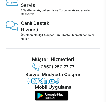
Servis
1 Saatte servis, Jet servis ve Turbo servis seçenekleri
Casper'da!
Canlı Destek
Hizmeti
Ürünlerinizle ilgili Casper Canlı Destek hizmeti her daim
sizinle.
Müşteri Hizmetleri
(0850) 250 77 77
Sosyal Medyada Casper
Casper Facebook
Casper Instagram
Casper Twitter
Casper LinkedIn
Casper YouTube
Casper TikTok
Mobil Uygulama