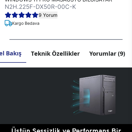
N2H.225F-DX50R-00C-K
9 Yorum
Kargo Bedava
l Bakış
Teknik Özellikler
Yorumlar (9)
Üstün Sessizlik ve Performans Bir