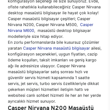
konfigürasyon seçeneği ile size sunuyoruz. Evde,
ofiste rahatlıkla kullanabileceğiniz Casper Nirvana
desktop masaüstü bilgisayar ile hayat çok kolay!
Casper masaüstü bilgisayar çeşitleri; Casper
Nirvana N200, Casper Nirvana M500,
Casper
Nirvana M600
, masaüstü desktop bilgisayar
modelleriyle size hitap ediyor.
En zorlu performanslarda bile kusursuz çözümler
yaratan
Casper Nirvana masaüstü bilgisayar
ailesi,
konfigürasyon seçenekleri, uygun fiyatları, cazip
ödeme koşulları, taksit imkanları ve geniş kargo
ağı ile adresinize ulaşıyor. Casper Nirvana
masaüstü bilgisayarlar satış sonrası hızlı ve
güvenilir servis hizmeti kapsamında 1 saatte
servis, jet servis, turbo servis özellikleriyle dikkat
çekerken müşteri hizmetleri iletişim hattı ve
websitesi canlı sohbet hizmeti ile her an her yerde
ayrıcalıklı hizmet sunuyor.
Casper Nirvana N200 Masaüstü