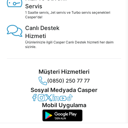
Servis
1 Saatte servis, Jet servis ve Turbo servis seçenekleri
Casper'da!
Canlı Destek
Hizmeti
Ürünlerinizle ilgili Casper Canlı Destek hizmeti her daim
sizinle.
Müşteri Hizmetleri
(0850) 250 77 77
Sosyal Medyada Casper
Casper Facebook
Casper Instagram
Casper Twitter
Casper LinkedIn
Casper YouTube
Casper TikTok
Mobil Uygulama