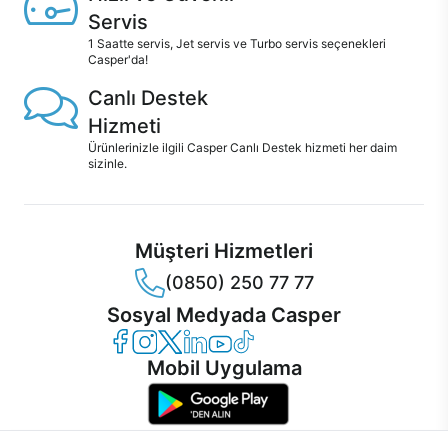
Servis
1 Saatte servis, Jet servis ve Turbo servis seçenekleri
Casper'da!
Canlı Destek
Hizmeti
Ürünlerinizle ilgili Casper Canlı Destek hizmeti her daim
sizinle.
Müşteri Hizmetleri
(0850) 250 77 77
Sosyal Medyada Casper
Casper Facebook
Casper Instagram
Casper Twitter
Casper LinkedIn
Casper YouTube
Casper TikTok
Mobil Uygulama