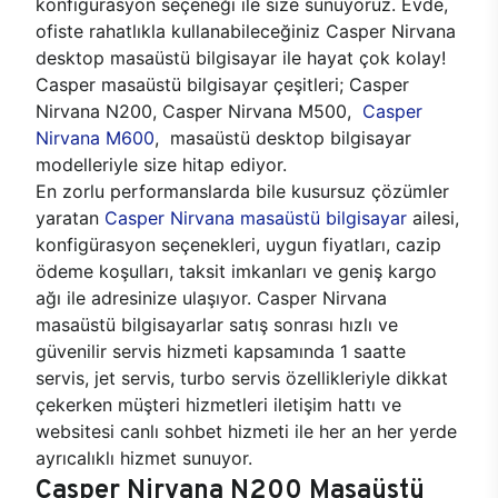
konfigürasyon seçeneği ile size sunuyoruz. Evde,
ofiste rahatlıkla kullanabileceğiniz Casper Nirvana
desktop masaüstü bilgisayar ile hayat çok kolay!
Casper masaüstü bilgisayar çeşitleri; Casper
Nirvana N200, Casper Nirvana M500,
Casper
Nirvana M600
, masaüstü desktop bilgisayar
modelleriyle size hitap ediyor.
En zorlu performanslarda bile kusursuz çözümler
yaratan
Casper Nirvana masaüstü bilgisayar
ailesi,
konfigürasyon seçenekleri, uygun fiyatları, cazip
ödeme koşulları, taksit imkanları ve geniş kargo
ağı ile adresinize ulaşıyor. Casper Nirvana
masaüstü bilgisayarlar satış sonrası hızlı ve
güvenilir servis hizmeti kapsamında 1 saatte
servis, jet servis, turbo servis özellikleriyle dikkat
çekerken müşteri hizmetleri iletişim hattı ve
websitesi canlı sohbet hizmeti ile her an her yerde
ayrıcalıklı hizmet sunuyor.
Casper Nirvana N200 Masaüstü