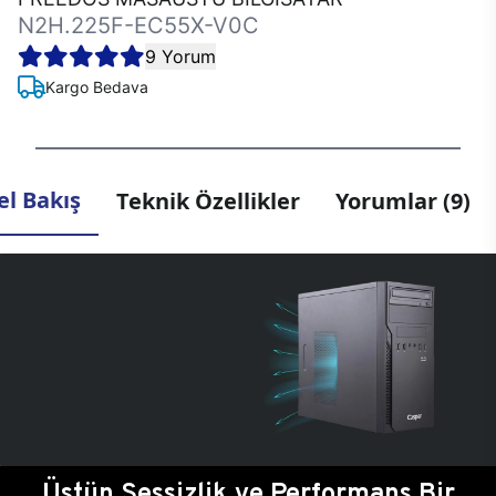
N2H.225F-EC55X-V0C
9 Yorum
Kargo Bedava
l Bakış
Teknik Özellikler
Yorumlar (9)
Üstün Sessizlik ve Performans Bir