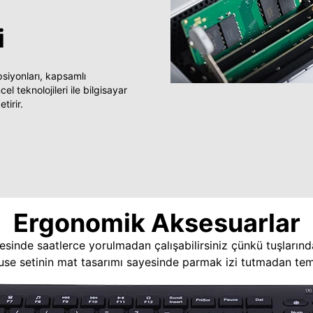
i
yonları, kapsamlı
 teknolojileri ile bilgisayar
tirir.
Ergonomik Aksesuarlar
esinde saatlerce yorulmadan çalışabilirsiniz çünkü tuşlarınd
use setinin mat tasarımı sayesinde parmak izi tutmadan temi