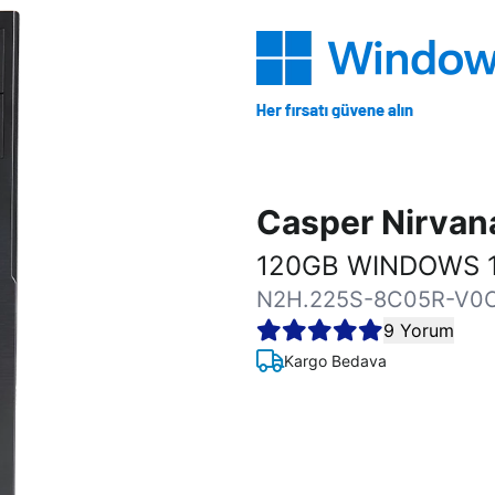
Casper Nirva
120GB WINDOWS 1
N2H.225S-8C05R-V0
9 Yorum
Kargo Bedava