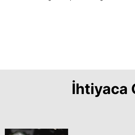
İhtiyac