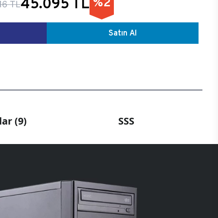
45.095 TL
%2
16 TL
Satın Al
ar (9)
SSS