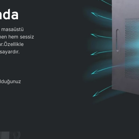
ada
0 masaüstü
ğmen hem sessiz
.Özellikle
sayardır.
 olduğunuz