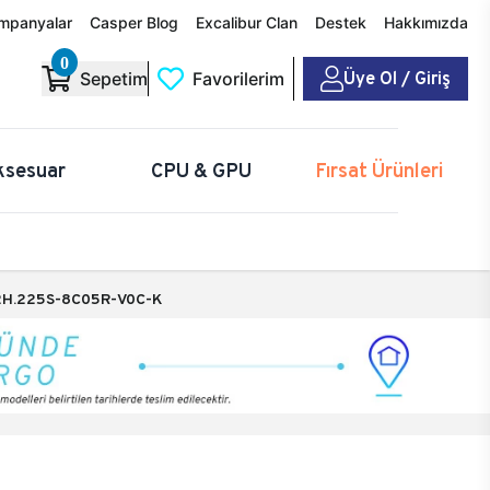
mpanyalar
Casper Blog
Excalibur Clan
Destek
Hakkımızda
0
Üye Ol / Giriş
Sepetim
Favorilerim
ksesuar
CPU & GPU
Fırsat Ürünleri
H.225S-8C05R-V0C-K