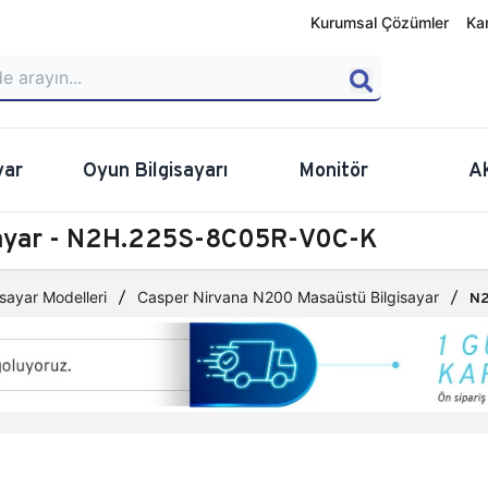
Kurumsal Çözümler
Ka
yar
Oyun Bilgisayarı
Monitör
A
sayar - N2H.225S-8C05R-V0C-K
sayar Modelleri
Casper Nirvana N200 Masaüstü Bilgisayar
N2