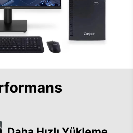
rformans
Daha Hızlı Yükleme