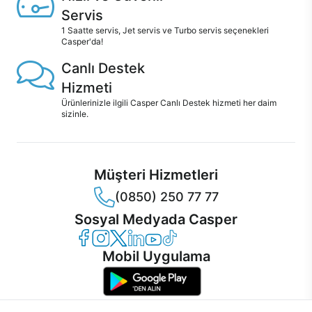
Servis
1 Saatte servis, Jet servis ve Turbo servis seçenekleri
Casper'da!
Canlı Destek
Hizmeti
Ürünlerinizle ilgili Casper Canlı Destek hizmeti her daim
sizinle.
Müşteri Hizmetleri
(0850) 250 77 77
Sosyal Medyada Casper
Casper Facebook
Casper Instagram
Casper Twitter
Casper LinkedIn
Casper YouTube
Casper TikTok
Mobil Uygulama