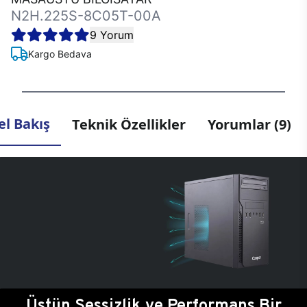
N2H.225S-8C05T-00A
9 Yorum
Kargo Bedava
l Bakış
Teknik Özellikler
Yorumlar (9)
Üstün Sessizlik ve Performans Bir