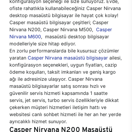
konfigürasyon seçeneği ile size sunuyoruz. Evde,
ofiste rahatlıkla kullanabileceğiniz Casper Nirvana
desktop masaüstü bilgisayar ile hayat çok kolay!
Casper masaüstü bilgisayar çeşitleri; Casper
Nirvana N200, Casper Nirvana M500,
Casper
Nirvana M600
, masaüstü desktop bilgisayar
modelleriyle size hitap ediyor.
En zorlu performanslarda bile kusursuz çözümler
yaratan
Casper Nirvana masaüstü bilgisayar
ailesi,
konfigürasyon seçenekleri, uygun fiyatları, cazip
ödeme koşulları, taksit imkanları ve geniş kargo
ağı ile adresinize ulaşıyor. Casper Nirvana
masaüstü bilgisayarlar satış sonrası hızlı ve
güvenilir servis hizmeti kapsamında 1 saatte
servis, jet servis, turbo servis özellikleriyle dikkat
çekerken müşteri hizmetleri iletişim hattı ve
websitesi canlı sohbet hizmeti ile her an her yerde
ayrıcalıklı hizmet sunuyor.
Casper Nirvana N200 Masaüstü