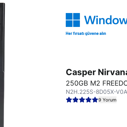
Casper Nirva
250GB M2 FREEDO
N2H.225S-8D05X-V0
9 Yorum