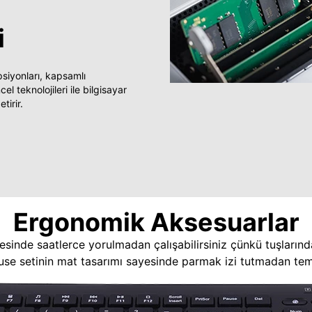
i
yonları, kapsamlı
 teknolojileri ile bilgisayar
tirir.
Ergonomik Aksesuarlar
esinde saatlerce yorulmadan çalışabilirsiniz çünkü tuşlarınd
use setinin mat tasarımı sayesinde parmak izi tutmadan temi