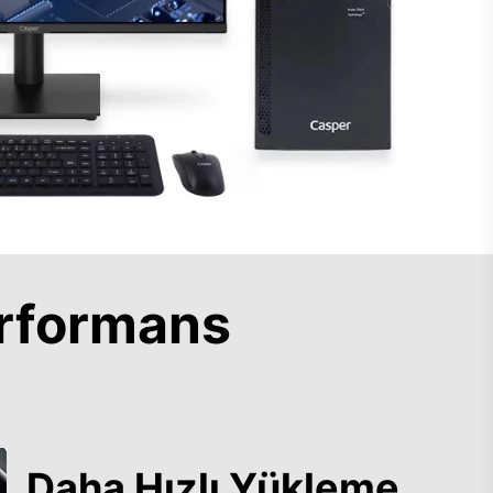
rformans
Daha Hızlı Yükleme