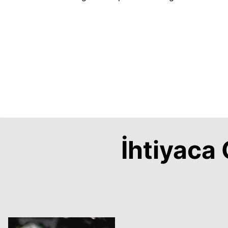
İhtiyac