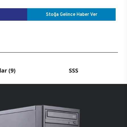
Stoğa Gelince Haber Ver
ar (9)
SSS