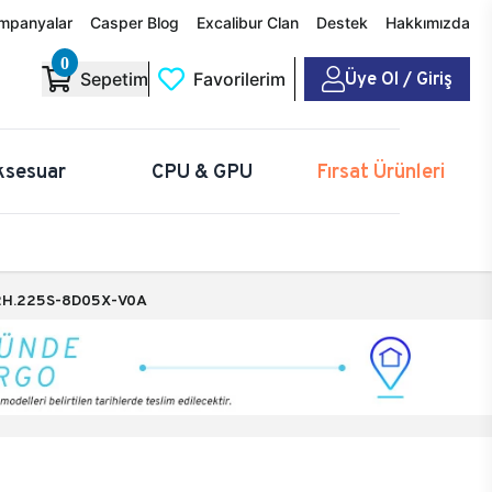
mpanyalar
Casper Blog
Excalibur Clan
Destek
Hakkımızda
0
Üye Ol / Giriş
Sepetim
Favorilerim
ksesuar
CPU & GPU
Fırsat Ürünleri
H.225S-8D05X-V0A