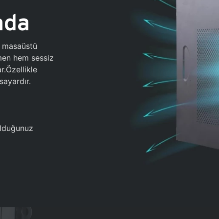
ada
0 masaüstü
ğmen hem sessiz
.Özellikle
sayardır.
 olduğunuz