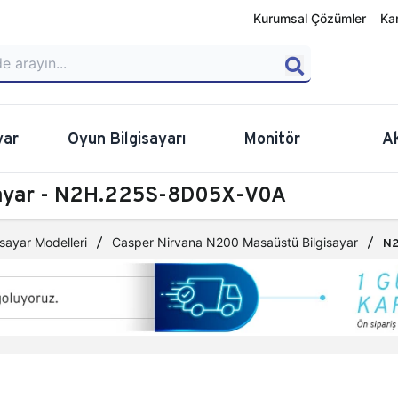
Kurumsal Çözümler
Ka
yar
Oyun Bilgisayarı
Monitör
A
sayar - N2H.225S-8D05X-V0A
sayar Modelleri
Casper Nirvana N200 Masaüstü Bilgisayar
N2