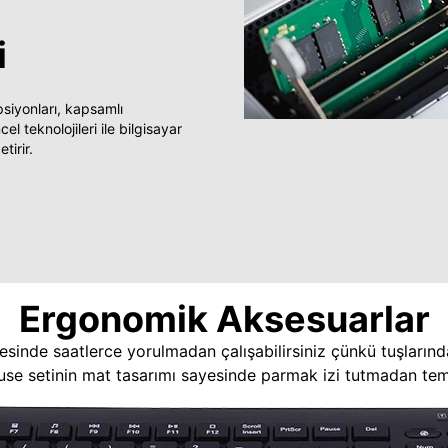
i
yonları, kapsamlı
 teknolojileri ile bilgisayar
tirir.
Ergonomik Aksesuarlar
esinde saatlerce yorulmadan çalışabilirsiniz çünkü tuşlarınd
use setinin mat tasarımı sayesinde parmak izi tutmadan temi