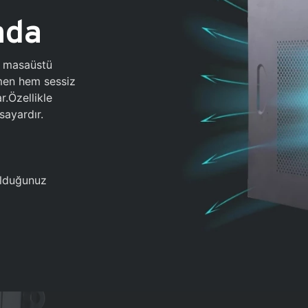
ada
0 masaüstü
ğmen hem sessiz
.Özellikle
sayardır.
 olduğunuz