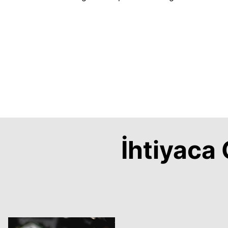
İhtiyac