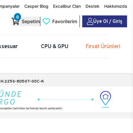
mpanyalar
Casper Blog
Excalibur Clan
Destek
Hakkımızda
0
Üye Ol / Giriş
Sepetim
Favorilerim
ksesuar
CPU & GPU
Fırsat Ürünleri
H.225S-8D50T-00C-K