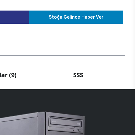
Stoğa Gelince Haber Ver
ar (9)
SSS