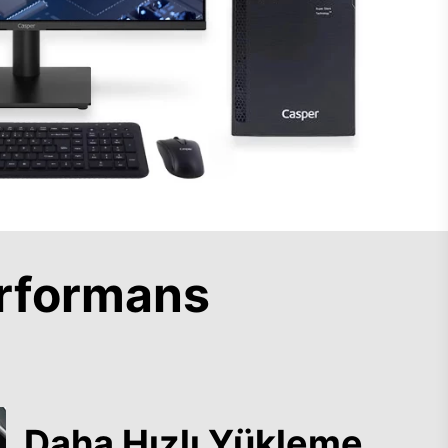
rformans
Daha Hızlı Yükleme