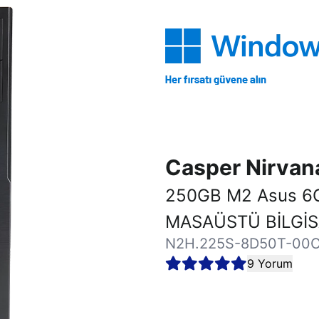
Casper Nirva
250GB M2 Asus 6
MASAÜSTÜ BİLGİ
N2H.225S-8D50T-00
9 Yorum