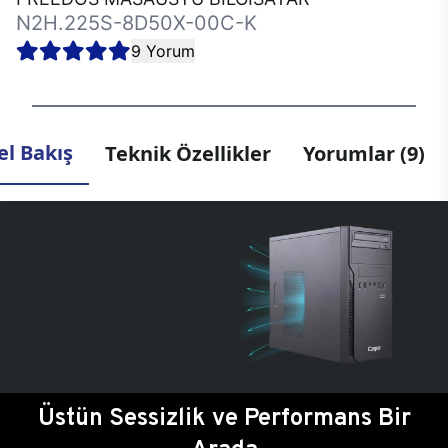
N2H.225S-8D50X-00C-K
9 Yorum
l Bakış
Teknik Özellikler
Yorumlar (9)
Üstün Sessizlik ve Performans Bir