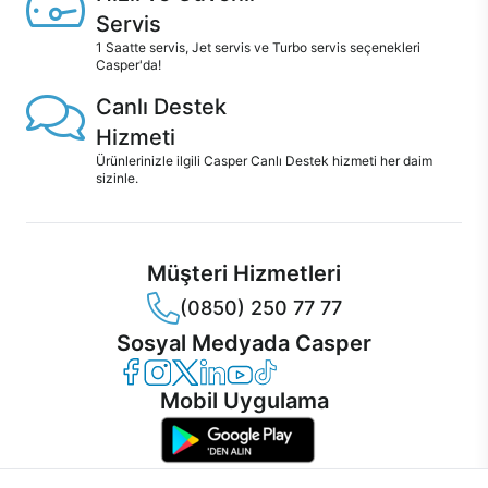
Servis
1 Saatte servis, Jet servis ve Turbo servis seçenekleri
Casper'da!
Canlı Destek
Hizmeti
Ürünlerinizle ilgili Casper Canlı Destek hizmeti her daim
sizinle.
Müşteri Hizmetleri
(0850) 250 77 77
Sosyal Medyada Casper
Casper Facebook
Casper Instagram
Casper Twitter
Casper LinkedIn
Casper YouTube
Casper TikTok
Mobil Uygulama