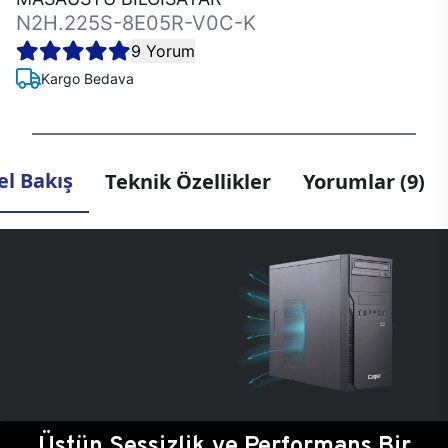
N2H.225S-8E05R-V0C-K
9 Yorum
Kargo Bedava
l Bakış
Teknik Özellikler
Yorumlar (9)
Üstün Sessizlik ve Performans Bir