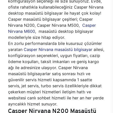
konfigürasyon seçeneği ile size sunuyoruz. Evde,
ofiste rahatlıkla kullanabileceğiniz Casper Nirvana
desktop masaüstü bilgisayar ile hayat çok kolay!
Casper masaüstü bilgisayar çeşitleri; Casper
Nirvana N200, Casper Nirvana M500,
Casper
Nirvana M600
, masaüstü desktop bilgisayar
modelleriyle size hitap ediyor.
En zorlu performanslarda bile kusursuz çözümler
yaratan
Casper Nirvana masaüstü bilgisayar
ailesi,
konfigürasyon seçenekleri, uygun fiyatları, cazip
ödeme koşulları, taksit imkanları ve geniş kargo
ağı ile adresinize ulaşıyor. Casper Nirvana
masaüstü bilgisayarlar satış sonrası hızlı ve
güvenilir servis hizmeti kapsamında 1 saatte
servis, jet servis, turbo servis özellikleriyle dikkat
çekerken müşteri hizmetleri iletişim hattı ve
websitesi canlı sohbet hizmeti ile her an her yerde
ayrıcalıklı hizmet sunuyor.
Casper Nirvana N200 Masaüstü