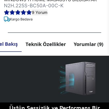
N2H.225S-BC50A-00C-K
9 Yorum
Kargo Bedava
l Bakış
Teknik Özellikler
Yorumlar (9)
Üstün Sessizlik ve Performans Bir