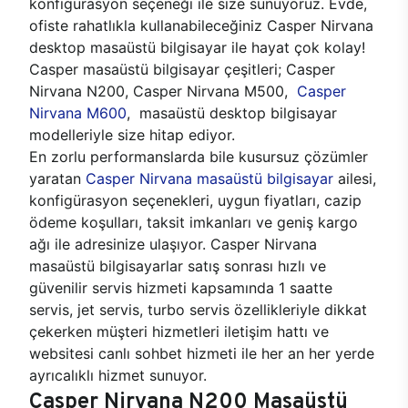
konfigürasyon seçeneği ile size sunuyoruz. Evde,
ofiste rahatlıkla kullanabileceğiniz Casper Nirvana
desktop masaüstü bilgisayar ile hayat çok kolay!
Casper masaüstü bilgisayar çeşitleri; Casper
Nirvana N200, Casper Nirvana M500,
Casper
Nirvana M600
, masaüstü desktop bilgisayar
modelleriyle size hitap ediyor.
En zorlu performanslarda bile kusursuz çözümler
yaratan
Casper Nirvana masaüstü bilgisayar
ailesi,
konfigürasyon seçenekleri, uygun fiyatları, cazip
ödeme koşulları, taksit imkanları ve geniş kargo
ağı ile adresinize ulaşıyor. Casper Nirvana
masaüstü bilgisayarlar satış sonrası hızlı ve
güvenilir servis hizmeti kapsamında 1 saatte
servis, jet servis, turbo servis özellikleriyle dikkat
çekerken müşteri hizmetleri iletişim hattı ve
websitesi canlı sohbet hizmeti ile her an her yerde
ayrıcalıklı hizmet sunuyor.
Casper Nirvana N200 Masaüstü