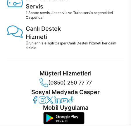
Servis
1 Saatte servis, Jet servis ve Turbo servis seçenekleri
Casper'da!
Canlı Destek
Hizmeti
Ürünlerinizle ilgili Casper Canlı Destek hizmeti her daim
sizinle.
Müşteri Hizmetleri
(0850) 250 77 77
Sosyal Medyada Casper
Casper Facebook
Casper Instagram
Casper Twitter
Casper LinkedIn
Casper YouTube
Casper TikTok
Mobil Uygulama