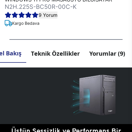
N2H.225S-BC50R-00C-K
9 Yorum
Kargo Bedava
l Bakış
Teknik Özellikler
Yorumlar (9)
Üstün Sessizlik ve Performans Bir