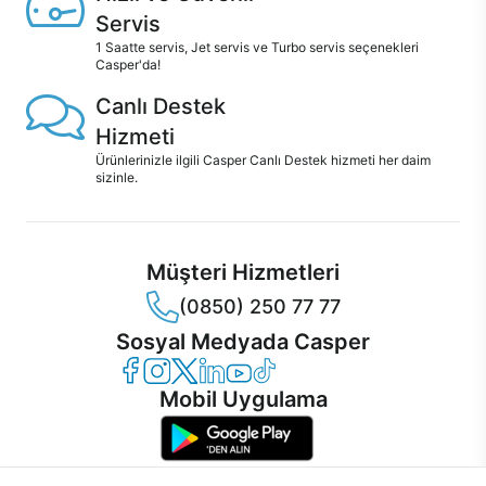
Servis
1 Saatte servis, Jet servis ve Turbo servis seçenekleri
Casper'da!
Canlı Destek
Hizmeti
Ürünlerinizle ilgili Casper Canlı Destek hizmeti her daim
sizinle.
Müşteri Hizmetleri
(0850) 250 77 77
Sosyal Medyada Casper
Casper Facebook
Casper Instagram
Casper Twitter
Casper LinkedIn
Casper YouTube
Casper TikTok
Mobil Uygulama