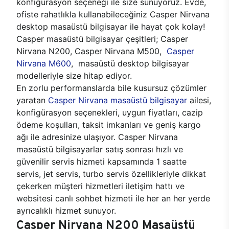
konfigürasyon seçeneği ile size sunuyoruz. Evde,
ofiste rahatlıkla kullanabileceğiniz Casper Nirvana
desktop masaüstü bilgisayar ile hayat çok kolay!
Casper masaüstü bilgisayar çeşitleri; Casper
Nirvana N200, Casper Nirvana M500,
Casper
Nirvana M600
, masaüstü desktop bilgisayar
modelleriyle size hitap ediyor.
En zorlu performanslarda bile kusursuz çözümler
yaratan
Casper Nirvana masaüstü bilgisayar
ailesi,
konfigürasyon seçenekleri, uygun fiyatları, cazip
ödeme koşulları, taksit imkanları ve geniş kargo
ağı ile adresinize ulaşıyor. Casper Nirvana
masaüstü bilgisayarlar satış sonrası hızlı ve
güvenilir servis hizmeti kapsamında 1 saatte
servis, jet servis, turbo servis özellikleriyle dikkat
çekerken müşteri hizmetleri iletişim hattı ve
websitesi canlı sohbet hizmeti ile her an her yerde
ayrıcalıklı hizmet sunuyor.
Casper Nirvana N200 Masaüstü