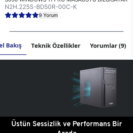
N2H.225S-BD50R-00C-K
9 Yorum
l Bakış
Teknik Özellikler
Yorumlar (9)
Üstün Sessizlik ve Performans Bir