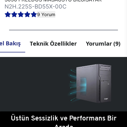
N2H.225S-BD55X-00C
9 Yorum
l Bakış
Teknik Özellikler
Yorumlar (9)
Üstün Sessizlik ve Performans Bir