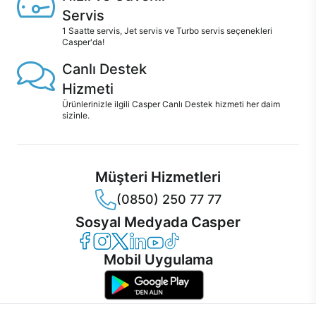
Servis
1 Saatte servis, Jet servis ve Turbo servis seçenekleri
Casper'da!
Canlı Destek
Hizmeti
Ürünlerinizle ilgili Casper Canlı Destek hizmeti her daim
sizinle.
Müşteri Hizmetleri
(0850) 250 77 77
Sosyal Medyada Casper
Casper Facebook
Casper Instagram
Casper Twitter
Casper LinkedIn
Casper YouTube
Casper TikTok
Mobil Uygulama