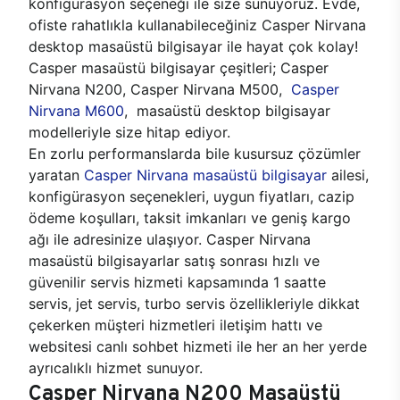
konfigürasyon seçeneği ile size sunuyoruz. Evde,
ofiste rahatlıkla kullanabileceğiniz Casper Nirvana
desktop masaüstü bilgisayar ile hayat çok kolay!
Casper masaüstü bilgisayar çeşitleri; Casper
Nirvana N200, Casper Nirvana M500,
Casper
Nirvana M600
, masaüstü desktop bilgisayar
modelleriyle size hitap ediyor.
En zorlu performanslarda bile kusursuz çözümler
yaratan
Casper Nirvana masaüstü bilgisayar
ailesi,
konfigürasyon seçenekleri, uygun fiyatları, cazip
ödeme koşulları, taksit imkanları ve geniş kargo
ağı ile adresinize ulaşıyor. Casper Nirvana
masaüstü bilgisayarlar satış sonrası hızlı ve
güvenilir servis hizmeti kapsamında 1 saatte
servis, jet servis, turbo servis özellikleriyle dikkat
çekerken müşteri hizmetleri iletişim hattı ve
websitesi canlı sohbet hizmeti ile her an her yerde
ayrıcalıklı hizmet sunuyor.
Casper Nirvana N200 Masaüstü