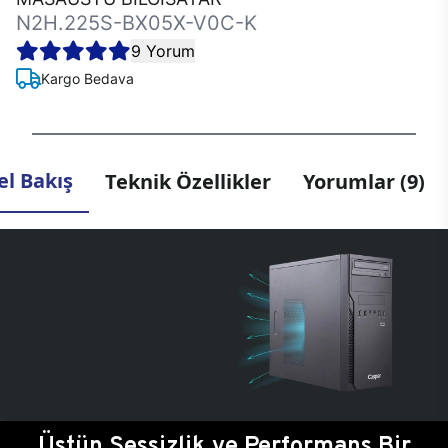
N2H.225S-BX05X-V0C-K
9 Yorum
Kargo Bedava
l Bakış
Teknik Özellikler
Yorumlar (9)
Üstün Sessizlik ve Performans Bir