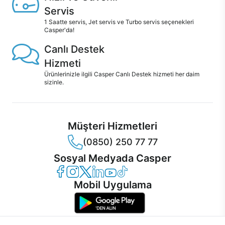
Servis
1 Saatte servis, Jet servis ve Turbo servis seçenekleri
Casper'da!
Canlı Destek
Hizmeti
Ürünlerinizle ilgili Casper Canlı Destek hizmeti her daim
sizinle.
Müşteri Hizmetleri
(0850) 250 77 77
Sosyal Medyada Casper
Casper Facebook
Casper Instagram
Casper Twitter
Casper LinkedIn
Casper YouTube
Casper TikTok
Mobil Uygulama