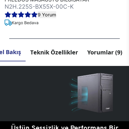
N2H.225S-BX55X-00C-K
9 Yorum
Kargo Bedava
l Bakış
Teknik Özellikler
Yorumlar (9)
Üstün Sessizlik ve Performans Bir