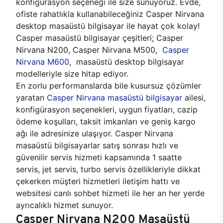
konfigürasyon seçeneği ile size sunuyoruz. Evde,
ofiste rahatlıkla kullanabileceğiniz Casper Nirvana
desktop masaüstü bilgisayar ile hayat çok kolay!
Casper masaüstü bilgisayar çeşitleri; Casper
Nirvana N200, Casper Nirvana M500,
Casper
Nirvana M600
, masaüstü desktop bilgisayar
modelleriyle size hitap ediyor.
En zorlu performanslarda bile kusursuz çözümler
yaratan
Casper Nirvana masaüstü bilgisayar
ailesi,
konfigürasyon seçenekleri, uygun fiyatları, cazip
ödeme koşulları, taksit imkanları ve geniş kargo
ağı ile adresinize ulaşıyor. Casper Nirvana
masaüstü bilgisayarlar satış sonrası hızlı ve
güvenilir servis hizmeti kapsamında 1 saatte
servis, jet servis, turbo servis özellikleriyle dikkat
çekerken müşteri hizmetleri iletişim hattı ve
websitesi canlı sohbet hizmeti ile her an her yerde
ayrıcalıklı hizmet sunuyor.
Casper Nirvana N200 Masaüstü