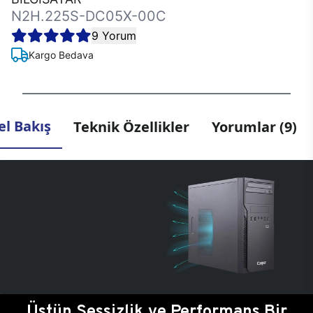
N2H.225S-DC05X-00C
9 Yorum
Kargo Bedava
l Bakış
Teknik Özellikler
Yorumlar (9)
Üstün Sessizlik ve Performans Bir