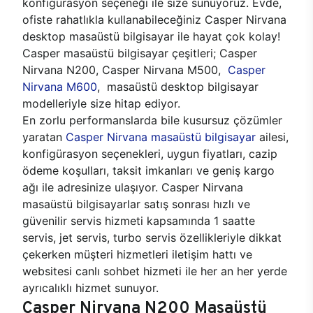
konfigürasyon seçeneği ile size sunuyoruz. Evde,
ofiste rahatlıkla kullanabileceğiniz Casper Nirvana
desktop masaüstü bilgisayar ile hayat çok kolay!
Casper masaüstü bilgisayar çeşitleri; Casper
Nirvana N200, Casper Nirvana M500,
Casper
Nirvana M600
, masaüstü desktop bilgisayar
modelleriyle size hitap ediyor.
En zorlu performanslarda bile kusursuz çözümler
yaratan
Casper Nirvana masaüstü bilgisayar
ailesi,
konfigürasyon seçenekleri, uygun fiyatları, cazip
ödeme koşulları, taksit imkanları ve geniş kargo
ağı ile adresinize ulaşıyor. Casper Nirvana
masaüstü bilgisayarlar satış sonrası hızlı ve
güvenilir servis hizmeti kapsamında 1 saatte
servis, jet servis, turbo servis özellikleriyle dikkat
çekerken müşteri hizmetleri iletişim hattı ve
websitesi canlı sohbet hizmeti ile her an her yerde
ayrıcalıklı hizmet sunuyor.
Casper Nirvana N200 Masaüstü