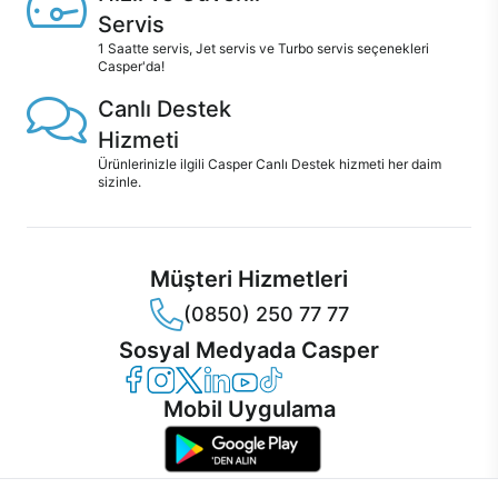
Servis
1 Saatte servis, Jet servis ve Turbo servis seçenekleri
Casper'da!
Canlı Destek
Hizmeti
Ürünlerinizle ilgili Casper Canlı Destek hizmeti her daim
sizinle.
Müşteri Hizmetleri
(0850) 250 77 77
Sosyal Medyada Casper
Casper Facebook
Casper Instagram
Casper Twitter
Casper LinkedIn
Casper YouTube
Casper TikTok
Mobil Uygulama