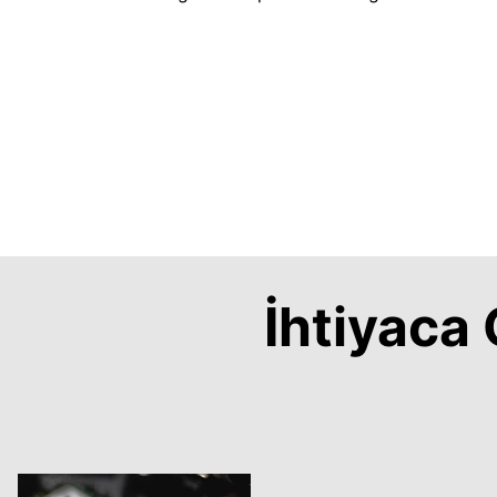
İhtiyac