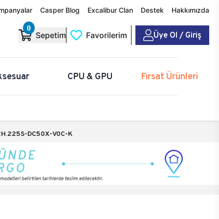
mpanyalar
Casper Blog
Excalibur Clan
Destek
Hakkımızda
0
Üye Ol / Giriş
Sepetim
Favorilerim
ksesuar
CPU & GPU
Fırsat Ürünleri
H.225S-DC50X-V0C-K