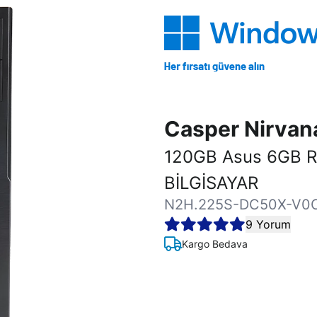
Casper Nirva
120GB Asus 6GB 
BİLGİSAYAR
N2H.225S-DC50X-V0
9 Yorum
Kargo Bedava