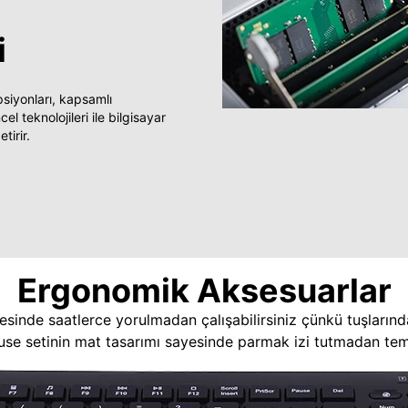
i
yonları, kapsamlı
 teknolojileri ile bilgisayar
tirir.
Ergonomik Aksesuarlar
esinde saatlerce yorulmadan çalışabilirsiniz çünkü tuşlarınd
use setinin mat tasarımı sayesinde parmak izi tutmadan temi