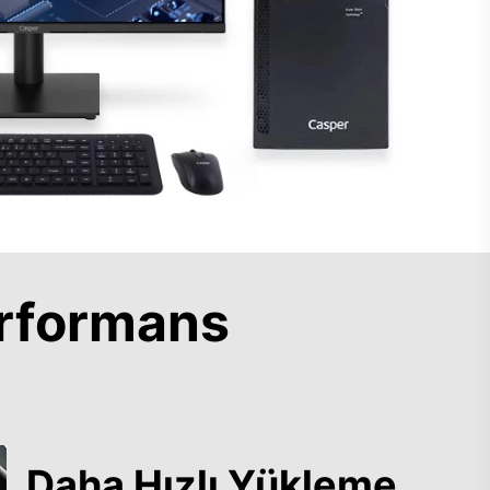
rformans
Daha Hızlı Yükleme