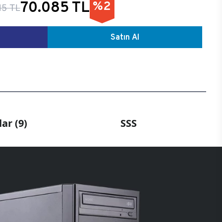
70.085 TL
%2
15 TL
Satın Al
ar (9)
SSS