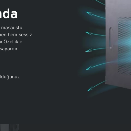
ada
0 masaüstü
ğmen hem sessiz
.Özellikle
sayardır.
 olduğunuz