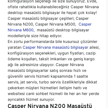
konfigürasyon seçeneği ile size sunuyoruz. Evde,
ofiste rahatlıkla kullanabileceğiniz Casper Nirvana
desktop masaüstü bilgisayar ile hayat çok kolay!
Casper masaüstü bilgisayar çeşitleri; Casper
Nirvana N200, Casper Nirvana M500,
Casper
Nirvana M600
, masaüstü desktop bilgisayar
modelleriyle size hitap ediyor.
En zorlu performanslarda bile kusursuz çözümler
yaratan
Casper Nirvana masaüstü bilgisayar
ailesi,
konfigürasyon seçenekleri, uygun fiyatları, cazip
ödeme koşulları, taksit imkanları ve geniş kargo
ağı ile adresinize ulaşıyor. Casper Nirvana
masaüstü bilgisayarlar satış sonrası hızlı ve
güvenilir servis hizmeti kapsamında 1 saatte
servis, jet servis, turbo servis özellikleriyle dikkat
çekerken müşteri hizmetleri iletişim hattı ve
websitesi canlı sohbet hizmeti ile her an her yerde
ayrıcalıklı hizmet sunuyor.
Casper Nirvana N200 Masaüstü