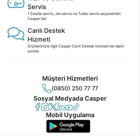
Servis
1 Saatte servis, Jet servis ve Turbo servis seçenekleri
Casper'da!
Canlı Destek
Hizmeti
Ürünlerinizle ilgili Casper Canlı Destek hizmeti her daim
sizinle.
Müşteri Hizmetleri
(0850) 250 77 77
Sosyal Medyada Casper
Casper Facebook
Casper Instagram
Casper Twitter
Casper LinkedIn
Casper YouTube
Casper TikTok
Mobil Uygulama