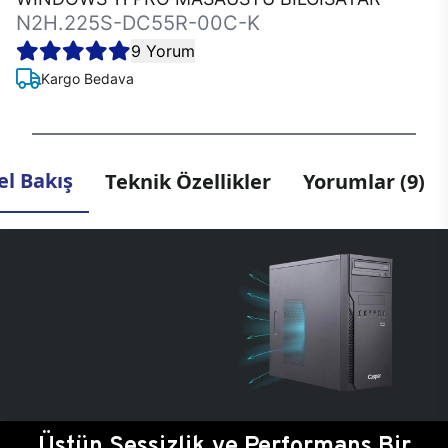
N2H.225S-DC55R-00C-K
9 Yorum
Kargo Bedava
l Bakış
Teknik Özellikler
Yorumlar (9)
Üstün Sessizlik ve Performans Bir