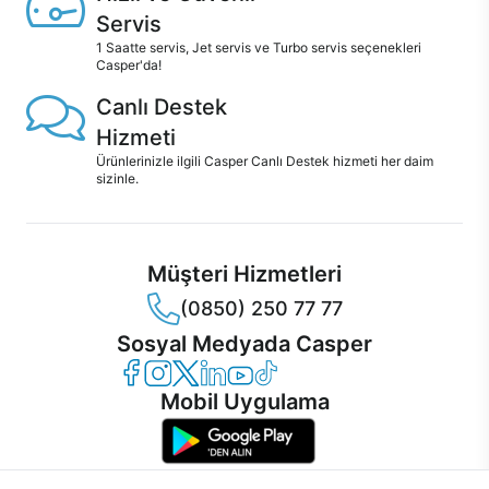
Servis
1 Saatte servis, Jet servis ve Turbo servis seçenekleri
Casper'da!
Canlı Destek
Hizmeti
Ürünlerinizle ilgili Casper Canlı Destek hizmeti her daim
sizinle.
Müşteri Hizmetleri
(0850) 250 77 77
Sosyal Medyada Casper
Casper Facebook
Casper Instagram
Casper Twitter
Casper LinkedIn
Casper YouTube
Casper TikTok
Mobil Uygulama