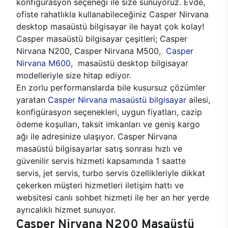
konfigürasyon seçeneği ile size sunuyoruz. Evde,
ofiste rahatlıkla kullanabileceğiniz Casper Nirvana
desktop masaüstü bilgisayar ile hayat çok kolay!
Casper masaüstü bilgisayar çeşitleri; Casper
Nirvana N200, Casper Nirvana M500,
Casper
Nirvana M600
, masaüstü desktop bilgisayar
modelleriyle size hitap ediyor.
En zorlu performanslarda bile kusursuz çözümler
yaratan
Casper Nirvana masaüstü bilgisayar
ailesi,
konfigürasyon seçenekleri, uygun fiyatları, cazip
ödeme koşulları, taksit imkanları ve geniş kargo
ağı ile adresinize ulaşıyor. Casper Nirvana
masaüstü bilgisayarlar satış sonrası hızlı ve
güvenilir servis hizmeti kapsamında 1 saatte
servis, jet servis, turbo servis özellikleriyle dikkat
çekerken müşteri hizmetleri iletişim hattı ve
websitesi canlı sohbet hizmeti ile her an her yerde
ayrıcalıklı hizmet sunuyor.
Casper Nirvana N200 Masaüstü