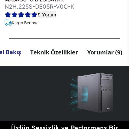
N2H.225S-DE05R-V0C-K
9 Yorum
Kargo Bedava
l Bakış
Teknik Özellikler
Yorumlar (9)
Üstün Sessizlik ve Performans Bir