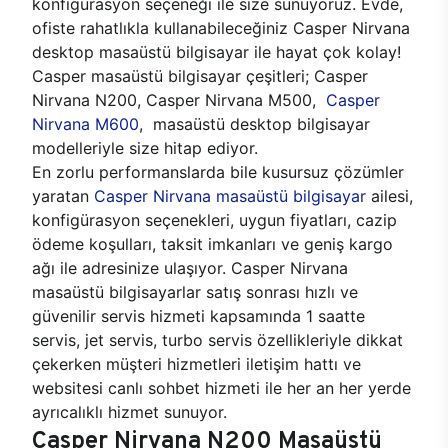
konfigürasyon seçeneği ile size sunuyoruz. Evde,
ofiste rahatlıkla kullanabileceğiniz Casper Nirvana
desktop masaüstü bilgisayar ile hayat çok kolay!
Casper masaüstü bilgisayar çeşitleri; Casper
Nirvana N200, Casper Nirvana M500,
Casper
Nirvana M600
, masaüstü desktop bilgisayar
modelleriyle size hitap ediyor.
En zorlu performanslarda bile kusursuz çözümler
yaratan
Casper Nirvana masaüstü bilgisayar
ailesi,
konfigürasyon seçenekleri, uygun fiyatları, cazip
ödeme koşulları, taksit imkanları ve geniş kargo
ağı ile adresinize ulaşıyor. Casper Nirvana
masaüstü bilgisayarlar satış sonrası hızlı ve
güvenilir servis hizmeti kapsamında 1 saatte
servis, jet servis, turbo servis özellikleriyle dikkat
çekerken müşteri hizmetleri iletişim hattı ve
websitesi canlı sohbet hizmeti ile her an her yerde
ayrıcalıklı hizmet sunuyor.
Casper Nirvana N200 Masaüstü