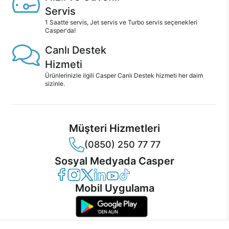
Servis
1 Saatte servis, Jet servis ve Turbo servis seçenekleri
Casper'da!
Canlı Destek
Hizmeti
Ürünlerinizle ilgili Casper Canlı Destek hizmeti her daim
sizinle.
Müşteri Hizmetleri
(0850) 250 77 77
Sosyal Medyada Casper
Casper Facebook
Casper Instagram
Casper Twitter
Casper LinkedIn
Casper YouTube
Casper TikTok
Mobil Uygulama