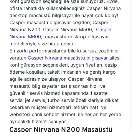
konfigürasyon seçeneği ile size sunuyoruz. Evde,
ofiste rahatlıkla kullanabileceğiniz Casper Nirvana
desktop masaüstü bilgisayar ile hayat çok kolay!
Casper masaüstü bilgisayar çeşitleri; Casper
Nirvana N200, Casper Nirvana M500,
Casper
Nirvana M600
, masaüstü desktop bilgisayar
modelleriyle size hitap ediyor.
En zorlu performanslarda bile kusursuz çözümler
yaratan
Casper Nirvana masaüstü bilgisayar
ailesi,
konfigürasyon seçenekleri, uygun fiyatları, cazip
ödeme koşulları, taksit imkanları ve geniş kargo
ağı ile adresinize ulaşıyor. Casper Nirvana
masaüstü bilgisayarlar satış sonrası hızlı ve
güvenilir servis hizmeti kapsamında 1 saatte
servis, jet servis, turbo servis özellikleriyle dikkat
çekerken müşteri hizmetleri iletişim hattı ve
websitesi canlı sohbet hizmeti ile her an her yerde
ayrıcalıklı hizmet sunuyor.
Casper Nirvana N200 Masaüstü