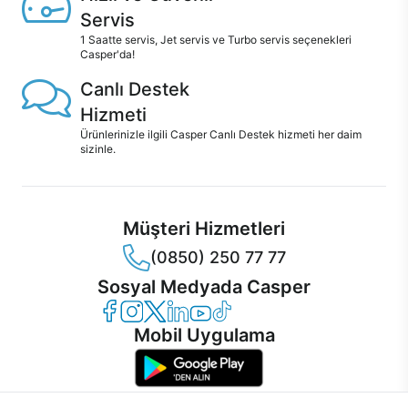
Servis
1 Saatte servis, Jet servis ve Turbo servis seçenekleri
Casper'da!
Canlı Destek
Hizmeti
Ürünlerinizle ilgili Casper Canlı Destek hizmeti her daim
sizinle.
Müşteri Hizmetleri
(0850) 250 77 77
Sosyal Medyada Casper
Casper Facebook
Casper Instagram
Casper Twitter
Casper LinkedIn
Casper YouTube
Casper TikTok
Mobil Uygulama