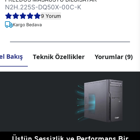
N2H.225S-DQ50X-00C-K
9 Yorum
Kargo Bedava
l Bakış
Teknik Özellikler
Yorumlar (9)
Üstün Sessizlik ve Performans Bir