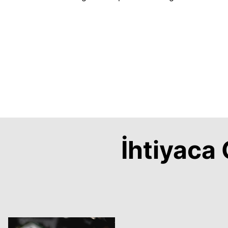
İhtiyac