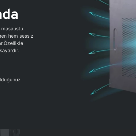
ada
0 masaüstü
ğmen hem sessiz
.Özellikle
sayardır.
 olduğunuz