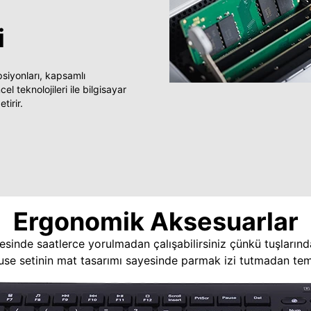
i
yonları, kapsamlı
 teknolojileri ile bilgisayar
tirir.
Ergonomik Aksesuarlar
esinde saatlerce yorulmadan çalışabilirsiniz çünkü tuşlarınd
use setinin mat tasarımı sayesinde parmak izi tutmadan temi