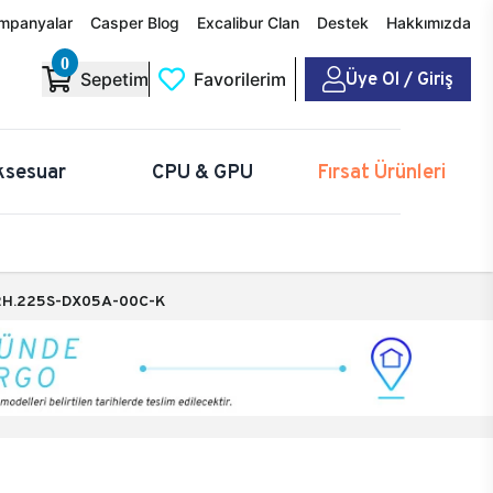
mpanyalar
Casper Blog
Excalibur Clan
Destek
Hakkımızda
0
Üye Ol / Giriş
Sepetim
Favorilerim
ksesuar
CPU & GPU
Fırsat Ürünleri
H.225S-DX05A-00C-K