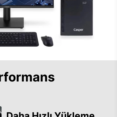
rformans
Daha Hızlı Yükleme