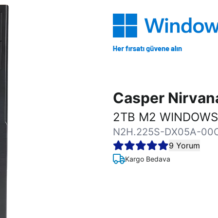
Casper Nirva
2TB M2 WINDOWS 
N2H.225S-DX05A-00
9 Yorum
Kargo Bedava