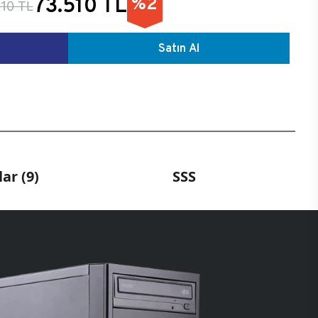
73.510 TL
%2
010 TL
Satın Al
ar (9)
SSS