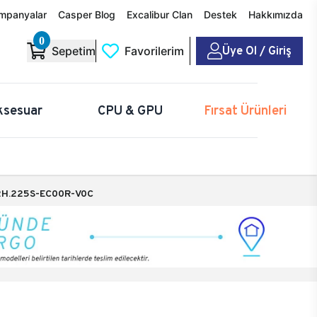
mpanyalar
Casper Blog
Excalibur Clan
Destek
Hakkımızda
0
Üye Ol / Giriş
Sepetim
Favorilerim
ksesuar
CPU & GPU
Fırsat Ürünleri
H.225S-EC00R-V0C