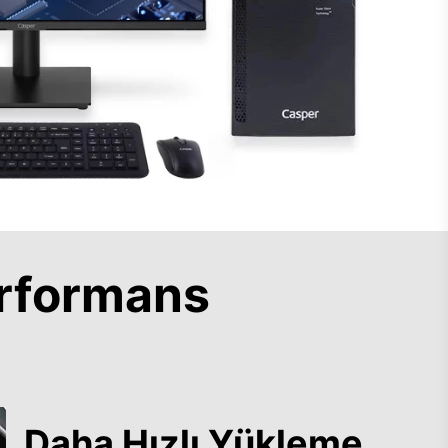
rformans
Daha Hızlı Yükleme