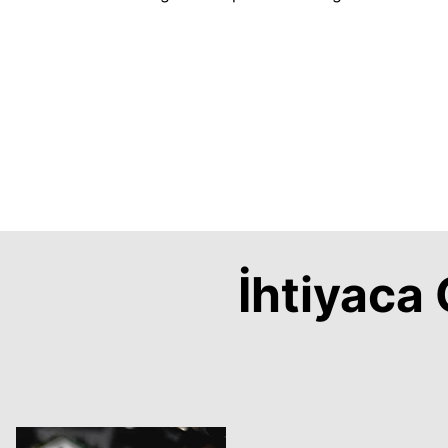
İhtiyac