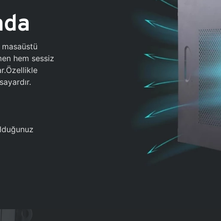
ada
0 masaüstü
ğmen hem sessiz
.Özellikle
sayardır.
 olduğunuz