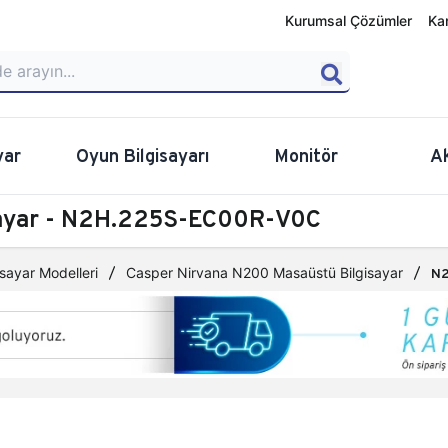
Kurumsal Çözümler
Ka
yar
Oyun Bilgisayarı
Monitör
A
sayar - N2H.225S-EC00R-V0C
sayar Modelleri
Casper Nirvana N200 Masaüstü Bilgisayar
N2