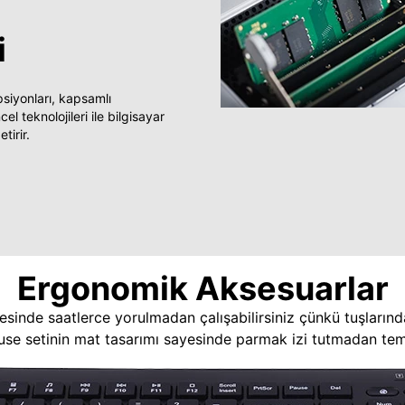
i
yonları, kapsamlı
 teknolojileri ile bilgisayar
tirir.
Ergonomik Aksesuarlar
esinde saatlerce yorulmadan çalışabilirsiniz çünkü tuşlarınd
use setinin mat tasarımı sayesinde parmak izi tutmadan temi