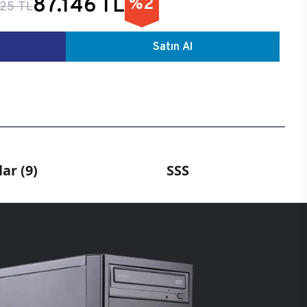
87.146 TL
%2
25 TL
Satın Al
ar (9)
SSS