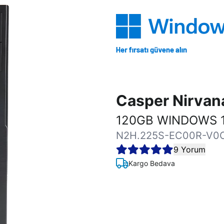
Casper Nirva
120GB WINDOWS 1
N2H.225S-EC00R-V0
9 Yorum
Kargo Bedava