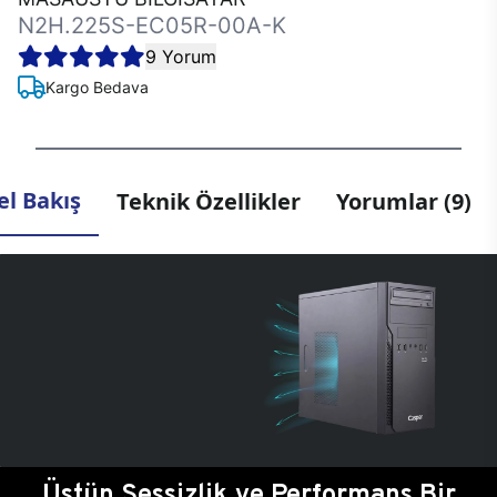
N2H.225S-EC05R-00A-K
9 Yorum
Kargo Bedava
l Bakış
Teknik Özellikler
Yorumlar (9)
Üstün Sessizlik ve Performans Bir