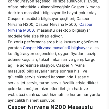
konfigürasyon seçeneği ile size sunuyoruz. Evde,
ofiste rahatlıkla kullanabileceğiniz Casper Nirvana
desktop masaüstü bilgisayar ile hayat çok kolay!
Casper masaüstü bilgisayar çeşitleri; Casper
Nirvana N200, Casper Nirvana M500,
Casper
Nirvana M600
, masaüstü desktop bilgisayar
modelleriyle size hitap ediyor.
En zorlu performanslarda bile kusursuz çözümler
yaratan
Casper Nirvana masaüstü bilgisayar
ailesi,
konfigürasyon seçenekleri, uygun fiyatları, cazip
ödeme koşulları, taksit imkanları ve geniş kargo
ağı ile adresinize ulaşıyor. Casper Nirvana
masaüstü bilgisayarlar satış sonrası hızlı ve
güvenilir servis hizmeti kapsamında 1 saatte
servis, jet servis, turbo servis özellikleriyle dikkat
çekerken müşteri hizmetleri iletişim hattı ve
websitesi canlı sohbet hizmeti ile her an her yerde
ayrıcalıklı hizmet sunuyor.
Casper Nirvana N200 Masaüstü