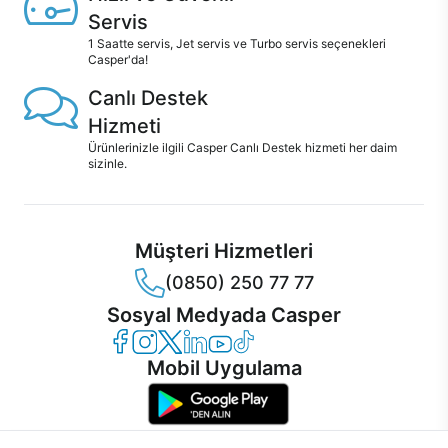
Servis
1 Saatte servis, Jet servis ve Turbo servis seçenekleri
Casper'da!
Canlı Destek
Hizmeti
Ürünlerinizle ilgili Casper Canlı Destek hizmeti her daim
sizinle.
Müşteri Hizmetleri
(0850) 250 77 77
Sosyal Medyada Casper
Casper Facebook
Casper Instagram
Casper Twitter
Casper LinkedIn
Casper YouTube
Casper TikTok
Mobil Uygulama