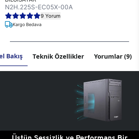
N2H.225S-EC05X-00A
9 Yorum
Kargo Bedava
l Bakış
Teknik Özellikler
Yorumlar (9)
Üstün Sessizlik ve Performans Bir