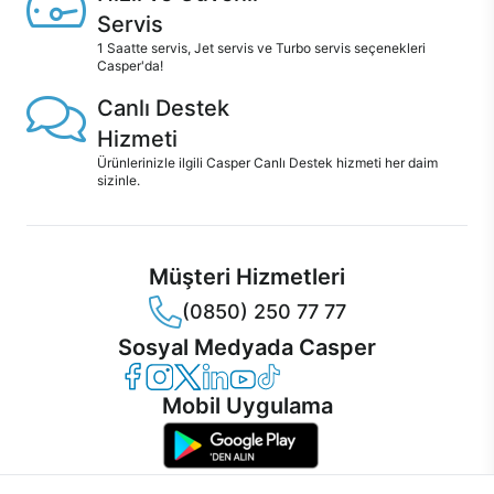
Servis
1 Saatte servis, Jet servis ve Turbo servis seçenekleri
Casper'da!
Canlı Destek
Hizmeti
Ürünlerinizle ilgili Casper Canlı Destek hizmeti her daim
sizinle.
Müşteri Hizmetleri
(0850) 250 77 77
Sosyal Medyada Casper
Casper Facebook
Casper Instagram
Casper Twitter
Casper LinkedIn
Casper YouTube
Casper TikTok
Mobil Uygulama