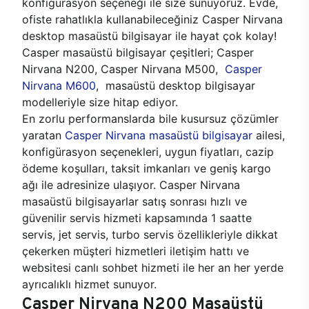
konfigürasyon seçeneği ile size sunuyoruz. Evde,
ofiste rahatlıkla kullanabileceğiniz Casper Nirvana
desktop masaüstü bilgisayar ile hayat çok kolay!
Casper masaüstü bilgisayar çeşitleri; Casper
Nirvana N200, Casper Nirvana M500,
Casper
Nirvana M600
, masaüstü desktop bilgisayar
modelleriyle size hitap ediyor.
En zorlu performanslarda bile kusursuz çözümler
yaratan
Casper Nirvana masaüstü bilgisayar
ailesi,
konfigürasyon seçenekleri, uygun fiyatları, cazip
ödeme koşulları, taksit imkanları ve geniş kargo
ağı ile adresinize ulaşıyor. Casper Nirvana
masaüstü bilgisayarlar satış sonrası hızlı ve
güvenilir servis hizmeti kapsamında 1 saatte
servis, jet servis, turbo servis özellikleriyle dikkat
çekerken müşteri hizmetleri iletişim hattı ve
websitesi canlı sohbet hizmeti ile her an her yerde
ayrıcalıklı hizmet sunuyor.
Casper Nirvana N200 Masaüstü