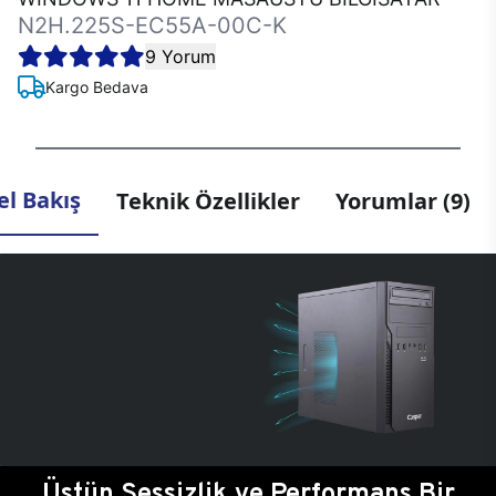
N2H.225S-EC55A-00C-K
9 Yorum
Kargo Bedava
l Bakış
Teknik Özellikler
Yorumlar (9)
Üstün Sessizlik ve Performans Bir