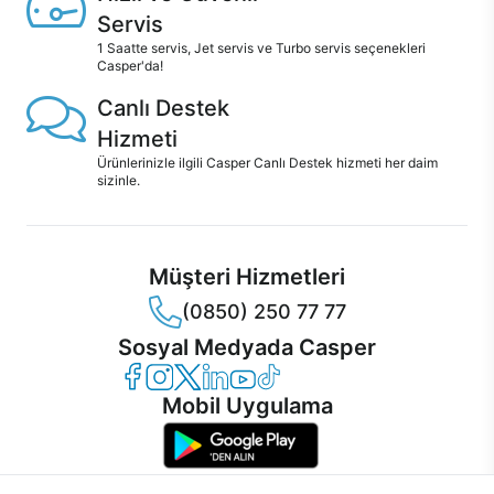
Servis
1 Saatte servis, Jet servis ve Turbo servis seçenekleri
Casper'da!
Canlı Destek
Hizmeti
Ürünlerinizle ilgili Casper Canlı Destek hizmeti her daim
sizinle.
Müşteri Hizmetleri
(0850) 250 77 77
Sosyal Medyada Casper
Casper Facebook
Casper Instagram
Casper Twitter
Casper LinkedIn
Casper YouTube
Casper TikTok
Mobil Uygulama