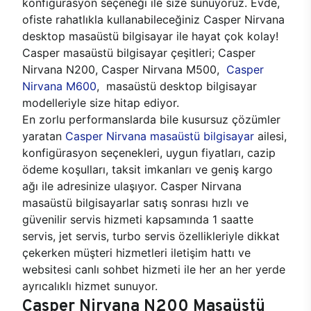
konfigürasyon seçeneği ile size sunuyoruz. Evde,
ofiste rahatlıkla kullanabileceğiniz Casper Nirvana
desktop masaüstü bilgisayar ile hayat çok kolay!
Casper masaüstü bilgisayar çeşitleri; Casper
Nirvana N200, Casper Nirvana M500,
Casper
Nirvana M600
, masaüstü desktop bilgisayar
modelleriyle size hitap ediyor.
En zorlu performanslarda bile kusursuz çözümler
yaratan
Casper Nirvana masaüstü bilgisayar
ailesi,
konfigürasyon seçenekleri, uygun fiyatları, cazip
ödeme koşulları, taksit imkanları ve geniş kargo
ağı ile adresinize ulaşıyor. Casper Nirvana
masaüstü bilgisayarlar satış sonrası hızlı ve
güvenilir servis hizmeti kapsamında 1 saatte
servis, jet servis, turbo servis özellikleriyle dikkat
çekerken müşteri hizmetleri iletişim hattı ve
websitesi canlı sohbet hizmeti ile her an her yerde
ayrıcalıklı hizmet sunuyor.
Casper Nirvana N200 Masaüstü