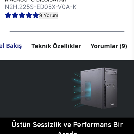
N2H.225S-ED05X-V0A-K
9 Yorum
l Bakış
Teknik Özellikler
Yorumlar (9)
Üstün Sessizlik ve Performans Bir