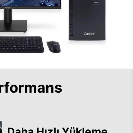
rformans
Daha Hızlı Yükleme