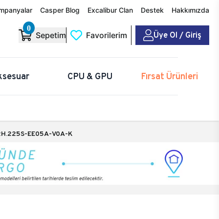
mpanyalar
Casper Blog
Excalibur Clan
Destek
Hakkımızda
0
Üye Ol / Giriş
Sepetim
Favorilerim
ksesuar
CPU & GPU
Fırsat Ürünleri
H.225S-EE05A-V0A-K