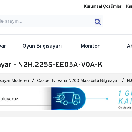
Kurumsal Çözümler
Ka
yar
Oyun Bilgisayarı
Monitör
A
sayar - N2H.225S-EE05A-V0A-K
sayar Modelleri
Casper Nirvana N200 Masaüstü Bilgisayar
N2