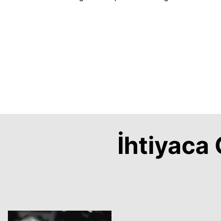
İhtiyac