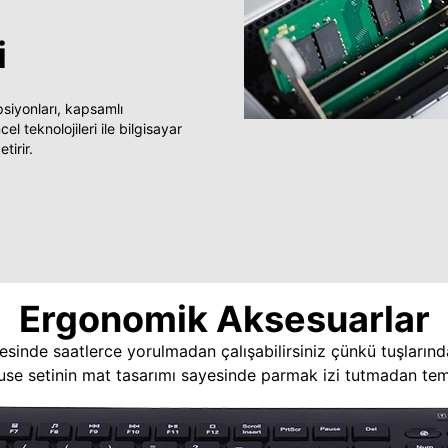
i
yonları, kapsamlı
 teknolojileri ile bilgisayar
tirir.
Ergonomik Aksesuarlar
esinde saatlerce yorulmadan çalışabilirsiniz çünkü tuşlarınd
use setinin mat tasarımı sayesinde parmak izi tutmadan temi