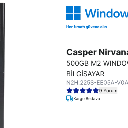
Casper Nirva
500GB M2 WINDO
BİLGİSAYAR
N2H.225S-EE05A-V0A
9 Yorum
Kargo Bedava