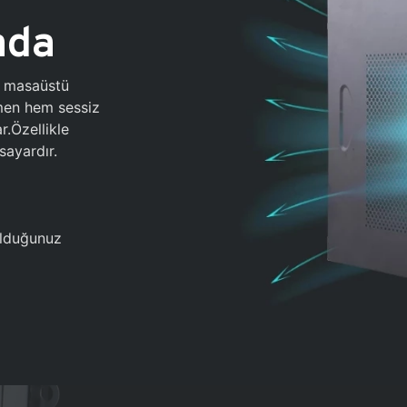
ada
0 masaüstü
ğmen hem sessiz
.Özellikle
sayardır.
 olduğunuz