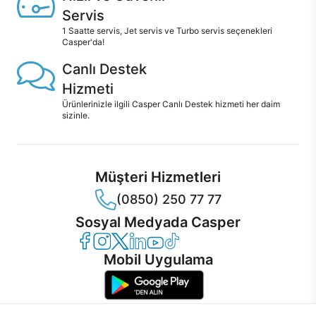
Servis
1 Saatte servis, Jet servis ve Turbo servis seçenekleri
Casper'da!
Canlı Destek
Hizmeti
Ürünlerinizle ilgili Casper Canlı Destek hizmeti her daim
sizinle.
Müşteri Hizmetleri
(0850) 250 77 77
Sosyal Medyada Casper
Casper Facebook
Casper Instagram
Casper Twitter
Casper LinkedIn
Casper YouTube
Casper TikTok
Mobil Uygulama