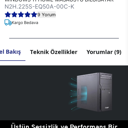
N2H.225S-EQ50A-00C-K
9 Yorum
Kargo Bedava
l Bakış
Teknik Özellikler
Yorumlar (9)
Üstün Sessizlik ve Performans Bir