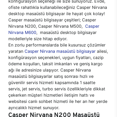
konfigürasyon seçeneği ile size sunuyoruz. Evde,
ofiste rahatlıkla kullanabileceğiniz Casper Nirvana
desktop masaüstü bilgisayar ile hayat çok kolay!
Casper masaüstü bilgisayar çeşitleri; Casper
Nirvana N200, Casper Nirvana M500,
Casper
Nirvana M600
, masaüstü desktop bilgisayar
modelleriyle size hitap ediyor.
En zorlu performanslarda bile kusursuz çözümler
yaratan
Casper Nirvana masaüstü bilgisayar
ailesi,
konfigürasyon seçenekleri, uygun fiyatları, cazip
ödeme koşulları, taksit imkanları ve geniş kargo
ağı ile adresinize ulaşıyor. Casper Nirvana
masaüstü bilgisayarlar satış sonrası hızlı ve
güvenilir servis hizmeti kapsamında 1 saatte
servis, jet servis, turbo servis özellikleriyle dikkat
çekerken müşteri hizmetleri iletişim hattı ve
websitesi canlı sohbet hizmeti ile her an her yerde
ayrıcalıklı hizmet sunuyor.
Casper Nirvana N200 Masaüstü