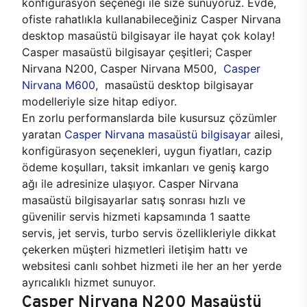
konfigürasyon seçeneği ile size sunuyoruz. Evde,
ofiste rahatlıkla kullanabileceğiniz Casper Nirvana
desktop masaüstü bilgisayar ile hayat çok kolay!
Casper masaüstü bilgisayar çeşitleri; Casper
Nirvana N200, Casper Nirvana M500,
Casper
Nirvana M600
, masaüstü desktop bilgisayar
modelleriyle size hitap ediyor.
En zorlu performanslarda bile kusursuz çözümler
yaratan
Casper Nirvana masaüstü bilgisayar
ailesi,
konfigürasyon seçenekleri, uygun fiyatları, cazip
ödeme koşulları, taksit imkanları ve geniş kargo
ağı ile adresinize ulaşıyor. Casper Nirvana
masaüstü bilgisayarlar satış sonrası hızlı ve
güvenilir servis hizmeti kapsamında 1 saatte
servis, jet servis, turbo servis özellikleriyle dikkat
çekerken müşteri hizmetleri iletişim hattı ve
websitesi canlı sohbet hizmeti ile her an her yerde
ayrıcalıklı hizmet sunuyor.
Casper Nirvana N200 Masaüstü