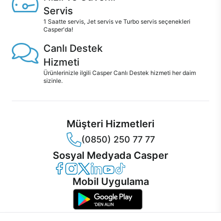
Servis
1 Saatte servis, Jet servis ve Turbo servis seçenekleri
Casper'da!
Canlı Destek
Hizmeti
Ürünlerinizle ilgili Casper Canlı Destek hizmeti her daim
sizinle.
Müşteri Hizmetleri
(0850) 250 77 77
Sosyal Medyada Casper
Casper Facebook
Casper Instagram
Casper Twitter
Casper LinkedIn
Casper YouTube
Casper TikTok
Mobil Uygulama