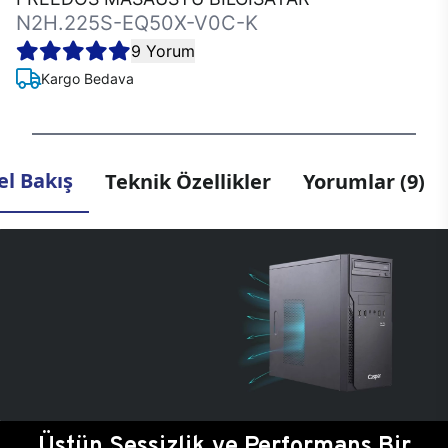
N2H.225S-EQ50X-V0C-K
9 Yorum
Kargo Bedava
l Bakış
Teknik Özellikler
Yorumlar (9)
Üstün Sessizlik ve Performans Bir