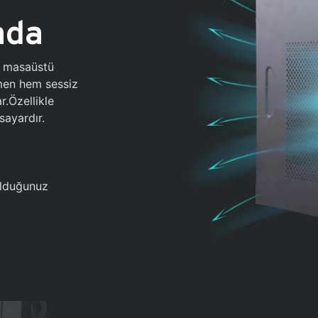
ada
0 masaüstü
ğmen hem sessiz
.Özellikle
sayardır.
 olduğunuz