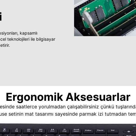
i
yonları, kapsamlı
 teknolojileri ile bilgisayar
tirir.
Ergonomik Aksesuarlar
esinde saatlerce yorulmadan çalışabilirsiniz çünkü tuşlarınd
use setinin mat tasarımı sayesinde parmak izi tutmadan temi