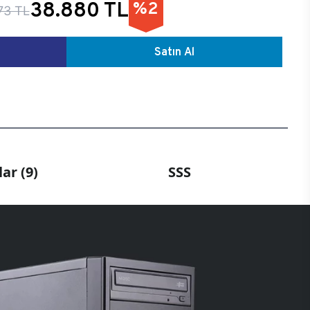
38.880 TL
%2
73 TL
Satın Al
ar (9)
SSS