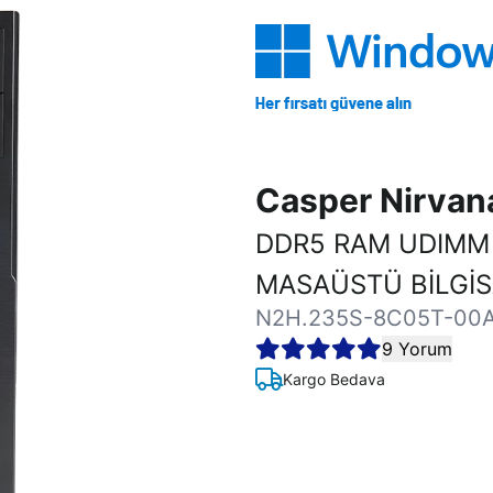
Casper Nirva
DDR5 RAM UDIMM
MASAÜSTÜ BİLGİ
N2H.235S-8C05T-00
9 Yorum
Kargo Bedava