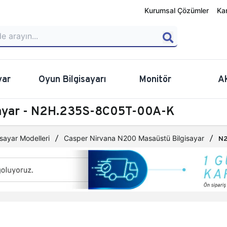
Kurumsal Çözümler
Ka
yar
Oyun Bilgisayarı
Monitör
A
sayar - N2H.235S-8C05T-00A-K
sayar Modelleri
Casper Nirvana N200 Masaüstü Bilgisayar
N2