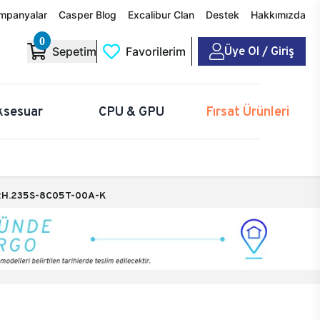
mpanyalar
Casper Blog
Excalibur Clan
Destek
Hakkımızda
0
Üye Ol / Giriş
Sepetim
Favorilerim
ksesuar
CPU & GPU
Fırsat Ürünleri
H.235S-8C05T-00A-K