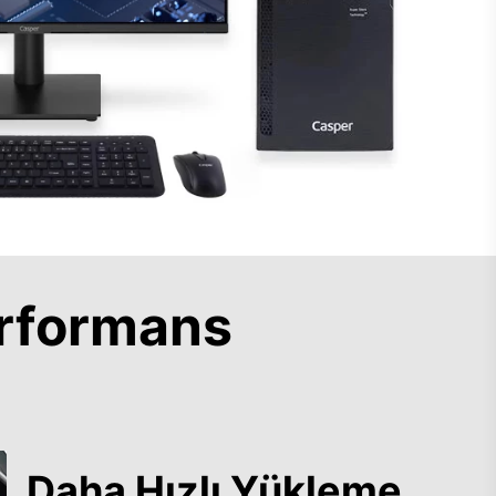
rformans
Daha Hızlı Yükleme