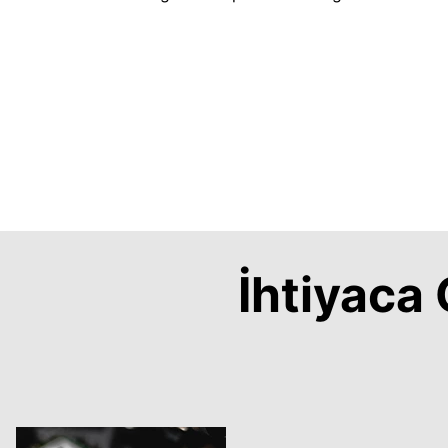
İhtiyac