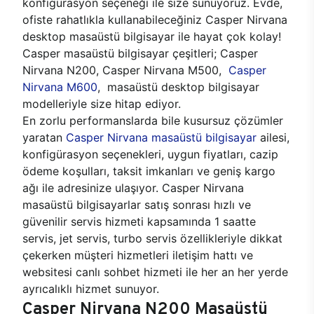
konfigürasyon seçeneği ile size sunuyoruz. Evde,
ofiste rahatlıkla kullanabileceğiniz Casper Nirvana
desktop masaüstü bilgisayar ile hayat çok kolay!
Casper masaüstü bilgisayar çeşitleri; Casper
Nirvana N200, Casper Nirvana M500,
Casper
Nirvana M600
, masaüstü desktop bilgisayar
modelleriyle size hitap ediyor.
En zorlu performanslarda bile kusursuz çözümler
yaratan
Casper Nirvana masaüstü bilgisayar
ailesi,
konfigürasyon seçenekleri, uygun fiyatları, cazip
ödeme koşulları, taksit imkanları ve geniş kargo
ağı ile adresinize ulaşıyor. Casper Nirvana
masaüstü bilgisayarlar satış sonrası hızlı ve
güvenilir servis hizmeti kapsamında 1 saatte
servis, jet servis, turbo servis özellikleriyle dikkat
çekerken müşteri hizmetleri iletişim hattı ve
websitesi canlı sohbet hizmeti ile her an her yerde
ayrıcalıklı hizmet sunuyor.
Casper Nirvana N200 Masaüstü