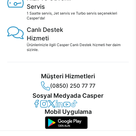
Servis
1 Saatte servis, Jet servis ve Turbo servis seçenekleri
Casper'da!
Canlı Destek
Hizmeti
Ürünlerinizle ilgili Casper Canlı Destek hizmeti her daim
sizinle.
Müşteri Hizmetleri
(0850) 250 77 77
Sosyal Medyada Casper
Casper Facebook
Casper Instagram
Casper Twitter
Casper LinkedIn
Casper YouTube
Casper TikTok
Mobil Uygulama