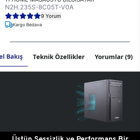
N2H.235S-8C05T-V0A
9 Yorum
Kargo Bedava
l Bakış
Teknik Özellikler
Yorumlar (9)
Üstün Sessizlik ve Performans Bir