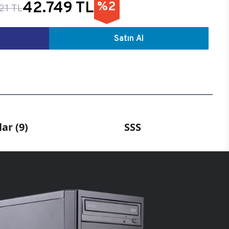
42.749 TL
%2
21 TL
Satın Al
ar (9)
SSS