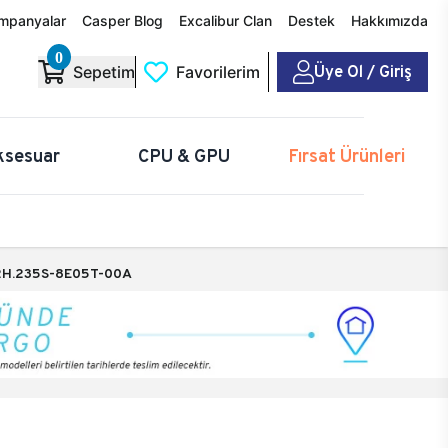
mpanyalar
Casper Blog
Excalibur Clan
Destek
Hakkımızda
0
Üye Ol / Giriş
Sepetim
Favorilerim
ksesuar
CPU & GPU
Fırsat Ürünleri
H.235S-8E05T-00A