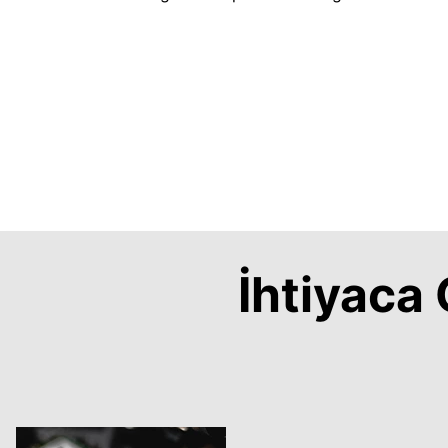
İhtiyac