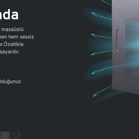
ada
0 masaüstü
ğmen hem sessiz
.Özellikle
sayardır.
 olduğunuz