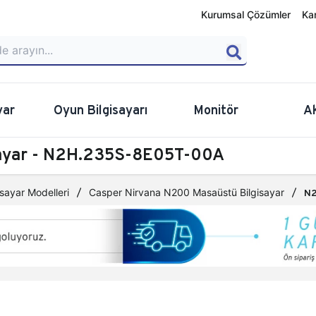
Kurumsal Çözümler
Ka
yar
Oyun Bilgisayarı
Monitör
A
sayar - N2H.235S-8E05T-00A
sayar Modelleri
Casper Nirvana N200 Masaüstü Bilgisayar
N2