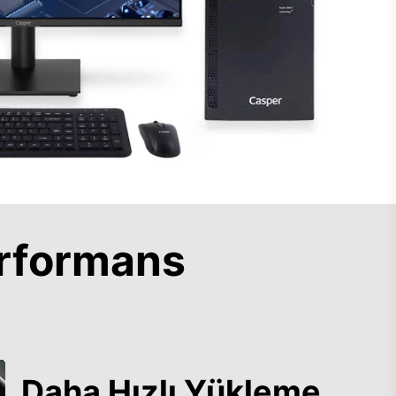
rformans
Daha Hızlı Yükleme