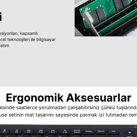
i
yonları, kapsamlı
 teknolojileri ile bilgisayar
tirir.
Ergonomik Aksesuarlar
esinde saatlerce yorulmadan çalışabilirsiniz çünkü tuşlarınd
use setinin mat tasarımı sayesinde parmak izi tutmadan temi