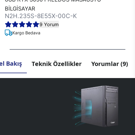
BİLGİSAYAR
N2H.235S-8E55X-00C-K
9 Yorum
Kargo Bedava
l Bakış
Teknik Özellikler
Yorumlar (9)