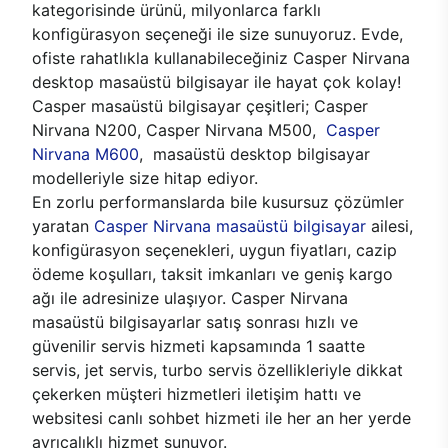
kategorisinde ürünü, milyonlarca farklı
konfigürasyon seçeneği ile size sunuyoruz. Evde,
ofiste rahatlıkla kullanabileceğiniz Casper Nirvana
desktop masaüstü bilgisayar ile hayat çok kolay!
Casper masaüstü bilgisayar çeşitleri; Casper
Nirvana N200, Casper Nirvana M500,
Casper
Nirvana M600
, masaüstü desktop bilgisayar
modelleriyle size hitap ediyor.
En zorlu performanslarda bile kusursuz çözümler
yaratan
Casper Nirvana masaüstü bilgisayar
ailesi,
konfigürasyon seçenekleri, uygun fiyatları, cazip
ödeme koşulları, taksit imkanları ve geniş kargo
ağı ile adresinize ulaşıyor. Casper Nirvana
masaüstü bilgisayarlar satış sonrası hızlı ve
güvenilir servis hizmeti kapsamında 1 saatte
servis, jet servis, turbo servis özellikleriyle dikkat
çekerken müşteri hizmetleri iletişim hattı ve
websitesi canlı sohbet hizmeti ile her an her yerde
ayrıcalıklı hizmet sunuyor.