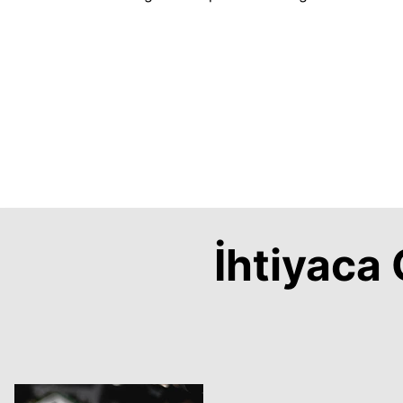
İhtiyac