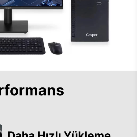
rformans
Daha Hızlı Yükleme