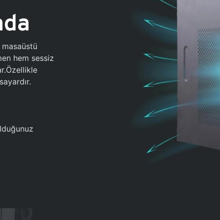
ada
0 masaüstü
ğmen hem sessiz
.Özellikle
sayardır.
 olduğunuz