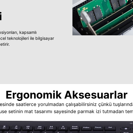
i
yonları, kapsamlı
 teknolojileri ile bilgisayar
tirir.
Ergonomik Aksesuarlar
esinde saatlerce yorulmadan çalışabilirsiniz çünkü tuşlarınd
use setinin mat tasarımı sayesinde parmak izi tutmadan temi