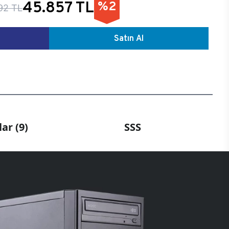
45.857 TL
%2
92 TL
Satın Al
ar (9)
SSS