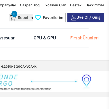
mpanyalar
Casper Blog
Excalibur Clan
Destek
Hakkımızda
0
Üye Ol / Giriş
Sepetim
Favorilerim
ksesuar
CPU & GPU
Fırsat Ürünleri
H.235S-8Q00A-V0A-K