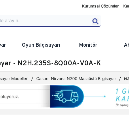
Kurumsal Çözümler
Ka
yar
Oyun Bilgisayarı
Monitör
A
sayar - N2H.235S-8Q00A-V0A-K
sayar Modelleri
Casper Nirvana N200 Masaüstü Bilgisayar
N2