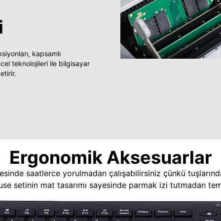
i
yonları, kapsamlı
 teknolojileri ile bilgisayar
tirir.
Ergonomik Aksesuarlar
esinde saatlerce yorulmadan çalışabilirsiniz çünkü tuşlarınd
use setinin mat tasarımı sayesinde parmak izi tutmadan temi