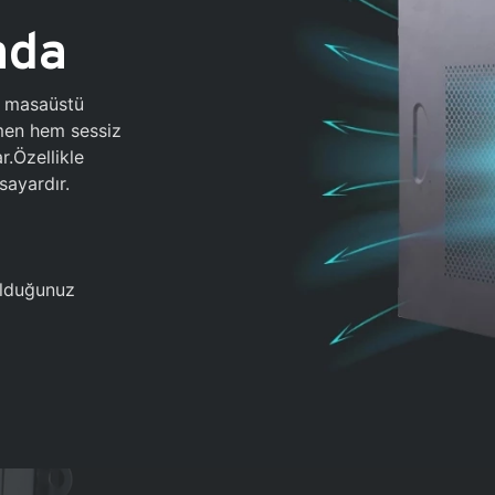
ada
0 masaüstü
ğmen hem sessiz
.Özellikle
sayardır.
 olduğunuz