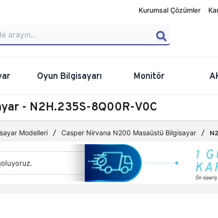
Kurumsal Çözümler
Ka
yar
Oyun Bilgisayarı
Monitör
A
sayar - N2H.235S-8Q00R-V0C
sayar Modelleri
Casper Nirvana N200 Masaüstü Bilgisayar
N2