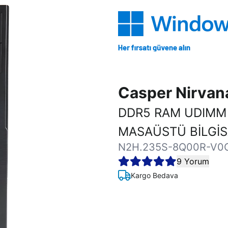
Casper Nirva
DDR5 RAM UDIMM 
MASAÜSTÜ BİLGİ
N2H.235S-8Q00R-V0
9 Yorum
Kargo Bedava