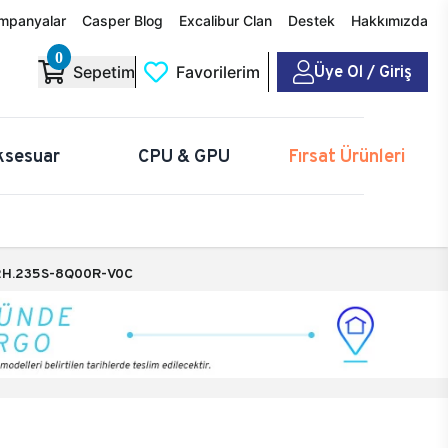
mpanyalar
Casper Blog
Excalibur Clan
Destek
Hakkımızda
0
Üye Ol / Giriş
Sepetim
Favorilerim
ksesuar
CPU & GPU
Fırsat Ürünleri
H.235S-8Q00R-V0C