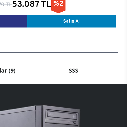
53.087 TL
%2
70 TL
Satın Al
ar (9)
SSS