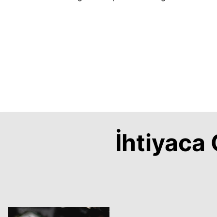
İhtiyac