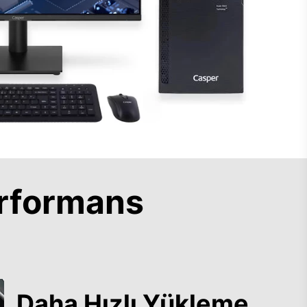
rformans
Daha Hızlı Yükleme