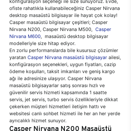
konfigürasyon seçeneği ile size sunuyoruz. Evde,
ofiste rahatlıkla kullanabileceğiniz Casper Nirvana
desktop masaüstü bilgisayar ile hayat çok kolay!
Casper masaüstü bilgisayar çeşitleri; Casper
Nirvana N200, Casper Nirvana M500,
Casper
Nirvana M600
, masaüstü desktop bilgisayar
modelleriyle size hitap ediyor.
En zorlu performanslarda bile kusursuz çözümler
yaratan
Casper Nirvana masaüstü bilgisayar
ailesi,
konfigürasyon seçenekleri, uygun fiyatları, cazip
ödeme koşulları, taksit imkanları ve geniş kargo
ağı ile adresinize ulaşıyor. Casper Nirvana
masaüstü bilgisayarlar satış sonrası hızlı ve
güvenilir servis hizmeti kapsamında 1 saatte
servis, jet servis, turbo servis özellikleriyle dikkat
çekerken müşteri hizmetleri iletişim hattı ve
websitesi canlı sohbet hizmeti ile her an her yerde
ayrıcalıklı hizmet sunuyor.
Casper Nirvana N200 Masaüstü