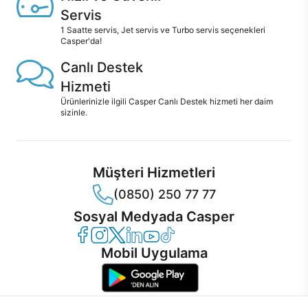
Servis
1 Saatte servis, Jet servis ve Turbo servis seçenekleri
Casper'da!
Canlı Destek
Hizmeti
Ürünlerinizle ilgili Casper Canlı Destek hizmeti her daim
sizinle.
Müşteri Hizmetleri
(0850) 250 77 77
Sosyal Medyada Casper
Casper Facebook
Casper Instagram
Casper Twitter
Casper LinkedIn
Casper YouTube
Casper TikTok
Mobil Uygulama