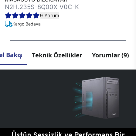
N2H.235S-8Q00X-V0C-K
9 Yorum
Kargo Bedava
l Bakış
Teknik Özellikler
Yorumlar (9)
Üstün Sessizlik ve Performans Bir