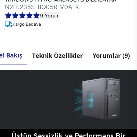
N2H.235S-8Q05R-V0A-K
9 Yorum
Kargo Bedava
l Bakış
Teknik Özellikler
Yorumlar (9)
Üstün Sessizlik ve Performans Bir