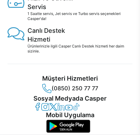
Servis
1 Saatte servis, Jet servis ve Turbo servis seçenekleri
Casper'da!
Canlı Destek
Hizmeti
Ürünlerinizle ilgili Casper Canlı Destek hizmeti her daim
sizinle.
Müşteri Hizmetleri
(0850) 250 77 77
Sosyal Medyada Casper
Casper Facebook
Casper Instagram
Casper Twitter
Casper LinkedIn
Casper YouTube
Casper TikTok
Mobil Uygulama