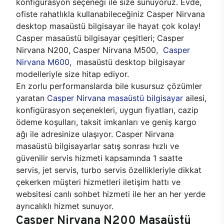
konfigürasyon seçeneği ile size sunuyoruz. Evde,
ofiste rahatlıkla kullanabileceğiniz Casper Nirvana
desktop masaüstü bilgisayar ile hayat çok kolay!
Casper masaüstü bilgisayar çeşitleri; Casper
Nirvana N200, Casper Nirvana M500,
Casper
Nirvana M600
, masaüstü desktop bilgisayar
modelleriyle size hitap ediyor.
En zorlu performanslarda bile kusursuz çözümler
yaratan
Casper Nirvana masaüstü bilgisayar
ailesi,
konfigürasyon seçenekleri, uygun fiyatları, cazip
ödeme koşulları, taksit imkanları ve geniş kargo
ağı ile adresinize ulaşıyor. Casper Nirvana
masaüstü bilgisayarlar satış sonrası hızlı ve
güvenilir servis hizmeti kapsamında 1 saatte
servis, jet servis, turbo servis özellikleriyle dikkat
çekerken müşteri hizmetleri iletişim hattı ve
websitesi canlı sohbet hizmeti ile her an her yerde
ayrıcalıklı hizmet sunuyor.
Casper Nirvana N200 Masaüstü