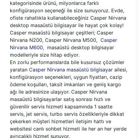
kategorisinde ürünü, milyonlarca farklı
konfigürasyon seçeneği ile size sunuyoruz. Evde,
ofiste rahatlıkla kullanabileceğiniz Casper Nirvana
desktop masaüstü bilgisayar ile hayat çok kolay!
Casper masaüstü bilgisayar çeşitleri; Casper
Nirvana N200, Casper Nirvana M500,
Casper
Nirvana M600
, masaüstü desktop bilgisayar
modelleriyle size hitap ediyor.
En zorlu performanslarda bile kusursuz çözümler
yaratan
Casper Nirvana masaüstü bilgisayar
ailesi,
konfigürasyon seçenekleri, uygun fiyatları, cazip
ödeme koşulları, taksit imkanları ve geniş kargo
ağı ile adresinize ulaşıyor. Casper Nirvana
masaüstü bilgisayarlar satış sonrası hızlı ve
güvenilir servis hizmeti kapsamında 1 saatte
servis, jet servis, turbo servis özellikleriyle dikkat
çekerken müşteri hizmetleri iletişim hattı ve
websitesi canlı sohbet hizmeti ile her an her yerde
ayrıcalıklı hizmet sunuyor.