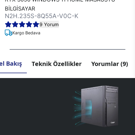
BİLGİSAYAR
N2H.235S-8Q55A-V0C-K
9 Yorum
Kargo Bedava
l Bakış
Teknik Özellikler
Yorumlar (9)