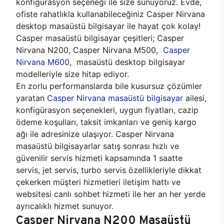
konfigürasyon seçeneği ile size sunuyoruz. Evde,
ofiste rahatlıkla kullanabileceğiniz Casper Nirvana
desktop masaüstü bilgisayar ile hayat çok kolay!
Casper masaüstü bilgisayar çeşitleri; Casper
Nirvana N200, Casper Nirvana M500,
Casper
Nirvana M600
, masaüstü desktop bilgisayar
modelleriyle size hitap ediyor.
En zorlu performanslarda bile kusursuz çözümler
yaratan
Casper Nirvana masaüstü bilgisayar
ailesi,
konfigürasyon seçenekleri, uygun fiyatları, cazip
ödeme koşulları, taksit imkanları ve geniş kargo
ağı ile adresinize ulaşıyor. Casper Nirvana
masaüstü bilgisayarlar satış sonrası hızlı ve
güvenilir servis hizmeti kapsamında 1 saatte
servis, jet servis, turbo servis özellikleriyle dikkat
çekerken müşteri hizmetleri iletişim hattı ve
websitesi canlı sohbet hizmeti ile her an her yerde
ayrıcalıklı hizmet sunuyor.
Casper Nirvana N200 Masaüstü