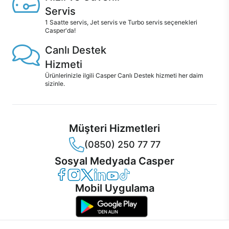
Servis
1 Saatte servis, Jet servis ve Turbo servis seçenekleri
Casper'da!
Canlı Destek
Hizmeti
Ürünlerinizle ilgili Casper Canlı Destek hizmeti her daim
sizinle.
Müşteri Hizmetleri
(0850) 250 77 77
Sosyal Medyada Casper
Casper Facebook
Casper Instagram
Casper Twitter
Casper LinkedIn
Casper YouTube
Casper TikTok
Mobil Uygulama