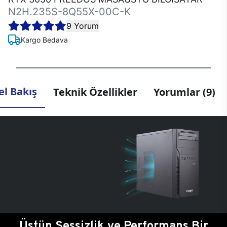
N2H.235S-8Q55X-00C-K
9 Yorum
Kargo Bedava
l Bakış
Teknik Özellikler
Yorumlar (9)
Üstün Sessizlik ve Performans Bir