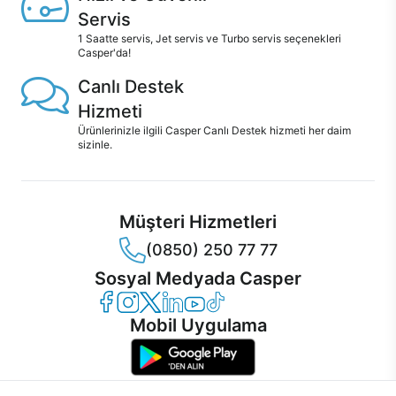
Servis
1 Saatte servis, Jet servis ve Turbo servis seçenekleri
Casper'da!
Canlı Destek
Hizmeti
Ürünlerinizle ilgili Casper Canlı Destek hizmeti her daim
sizinle.
Müşteri Hizmetleri
(0850) 250 77 77
Sosyal Medyada Casper
Casper Facebook
Casper Instagram
Casper Twitter
Casper LinkedIn
Casper YouTube
Casper TikTok
Mobil Uygulama