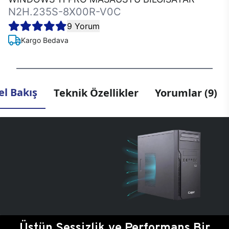
N2H.235S-8X00R-V0C
9 Yorum
Kargo Bedava
l Bakış
Teknik Özellikler
Yorumlar (9)
Üstün Sessizlik ve Performans Bir