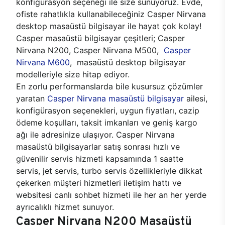
konfigürasyon seçeneği ile size sunuyoruz. Evde,
ofiste rahatlıkla kullanabileceğiniz Casper Nirvana
desktop masaüstü bilgisayar ile hayat çok kolay!
Casper masaüstü bilgisayar çeşitleri; Casper
Nirvana N200, Casper Nirvana M500,
Casper
Nirvana M600
, masaüstü desktop bilgisayar
modelleriyle size hitap ediyor.
En zorlu performanslarda bile kusursuz çözümler
yaratan
Casper Nirvana masaüstü bilgisayar
ailesi,
konfigürasyon seçenekleri, uygun fiyatları, cazip
ödeme koşulları, taksit imkanları ve geniş kargo
ağı ile adresinize ulaşıyor. Casper Nirvana
masaüstü bilgisayarlar satış sonrası hızlı ve
güvenilir servis hizmeti kapsamında 1 saatte
servis, jet servis, turbo servis özellikleriyle dikkat
çekerken müşteri hizmetleri iletişim hattı ve
websitesi canlı sohbet hizmeti ile her an her yerde
ayrıcalıklı hizmet sunuyor.
Casper Nirvana N200 Masaüstü