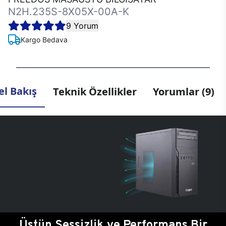
N2H.235S-8X05X-00A-K
9 Yorum
Kargo Bedava
l Bakış
Teknik Özellikler
Yorumlar (9)
Üstün Sessizlik ve Performans Bir