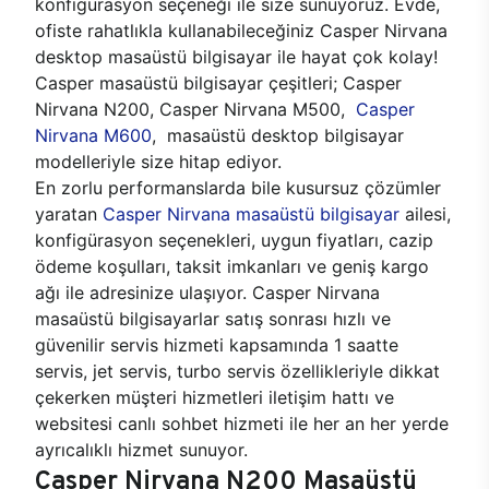
konfigürasyon seçeneği ile size sunuyoruz. Evde,
ofiste rahatlıkla kullanabileceğiniz Casper Nirvana
desktop masaüstü bilgisayar ile hayat çok kolay!
Casper masaüstü bilgisayar çeşitleri; Casper
Nirvana N200, Casper Nirvana M500,
Casper
Nirvana M600
, masaüstü desktop bilgisayar
modelleriyle size hitap ediyor.
En zorlu performanslarda bile kusursuz çözümler
yaratan
Casper Nirvana masaüstü bilgisayar
ailesi,
konfigürasyon seçenekleri, uygun fiyatları, cazip
ödeme koşulları, taksit imkanları ve geniş kargo
ağı ile adresinize ulaşıyor. Casper Nirvana
masaüstü bilgisayarlar satış sonrası hızlı ve
güvenilir servis hizmeti kapsamında 1 saatte
servis, jet servis, turbo servis özellikleriyle dikkat
çekerken müşteri hizmetleri iletişim hattı ve
websitesi canlı sohbet hizmeti ile her an her yerde
ayrıcalıklı hizmet sunuyor.
Casper Nirvana N200 Masaüstü