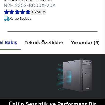
N2H.235S-BC00X-V0A
9 Yorum
Kargo Bedava
l Bakış
Teknik Özellikler
Yorumlar (9)
Üstün Sessizlik ve Performans Bir