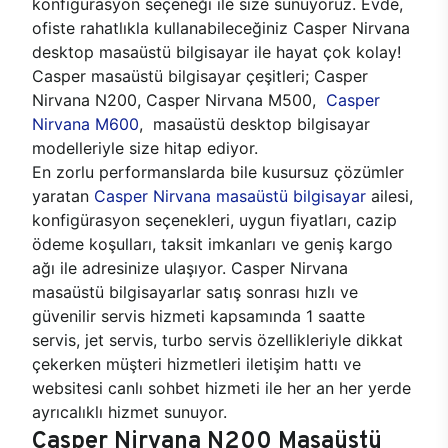
konfigürasyon seçeneği ile size sunuyoruz. Evde,
ofiste rahatlıkla kullanabileceğiniz Casper Nirvana
desktop masaüstü bilgisayar ile hayat çok kolay!
Casper masaüstü bilgisayar çeşitleri; Casper
Nirvana N200, Casper Nirvana M500,
Casper
Nirvana M600
, masaüstü desktop bilgisayar
modelleriyle size hitap ediyor.
En zorlu performanslarda bile kusursuz çözümler
yaratan
Casper Nirvana masaüstü bilgisayar
ailesi,
konfigürasyon seçenekleri, uygun fiyatları, cazip
ödeme koşulları, taksit imkanları ve geniş kargo
ağı ile adresinize ulaşıyor. Casper Nirvana
masaüstü bilgisayarlar satış sonrası hızlı ve
güvenilir servis hizmeti kapsamında 1 saatte
servis, jet servis, turbo servis özellikleriyle dikkat
çekerken müşteri hizmetleri iletişim hattı ve
websitesi canlı sohbet hizmeti ile her an her yerde
ayrıcalıklı hizmet sunuyor.
Casper Nirvana N200 Masaüstü