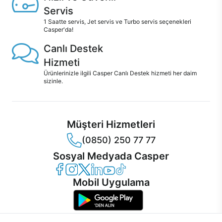
Servis
1 Saatte servis, Jet servis ve Turbo servis seçenekleri
Casper'da!
Canlı Destek
Hizmeti
Ürünlerinizle ilgili Casper Canlı Destek hizmeti her daim
sizinle.
Müşteri Hizmetleri
(0850) 250 77 77
Sosyal Medyada Casper
Casper Facebook
Casper Instagram
Casper Twitter
Casper LinkedIn
Casper YouTube
Casper TikTok
Mobil Uygulama