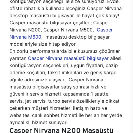
konfigürasyon seçeneği ile size sunuyoruz. Evde,
ofiste rahatlıkla kullanabileceğiniz Casper Nirvana
desktop masaüstü bilgisayar ile hayat çok kolay!
Casper masaüstü bilgisayar çeşitleri; Casper
Nirvana N200, Casper Nirvana M500,
Casper
Nirvana M600
, masaüstü desktop bilgisayar
modelleriyle size hitap ediyor.
En zorlu performanslarda bile kusursuz çözümler
yaratan
Casper Nirvana masaüstü bilgisayar
ailesi,
konfigürasyon seçenekleri, uygun fiyatları, cazip
ödeme koşulları, taksit imkanları ve geniş kargo
ağı ile adresinize ulaşıyor. Casper Nirvana
masaüstü bilgisayarlar satış sonrası hızlı ve
güvenilir servis hizmeti kapsamında 1 saatte
servis, jet servis, turbo servis özellikleriyle dikkat
çekerken müşteri hizmetleri iletişim hattı ve
websitesi canlı sohbet hizmeti ile her an her yerde
ayrıcalıklı hizmet sunuyor.
Casper Nirvana N200 Masaüstü