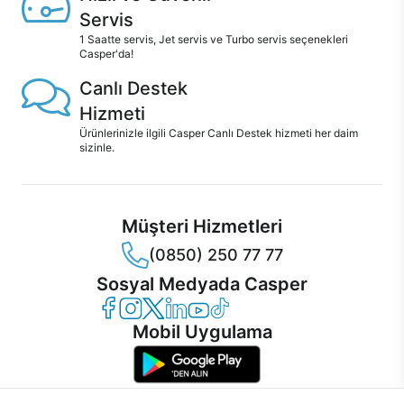
Servis
1 Saatte servis, Jet servis ve Turbo servis seçenekleri
Casper'da!
Canlı Destek
Hizmeti
Ürünlerinizle ilgili Casper Canlı Destek hizmeti her daim
sizinle.
Müşteri Hizmetleri
(0850) 250 77 77
Sosyal Medyada Casper
Casper Facebook
Casper Instagram
Casper Twitter
Casper LinkedIn
Casper YouTube
Casper TikTok
Mobil Uygulama