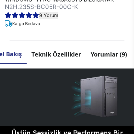
N2H.235S-BC05R-00C-K
9 Yorum
Kargo Bedava
l Bakış
Teknik Özellikler
Yorumlar (9)
Üstün Sessizlik ve Performans Bir