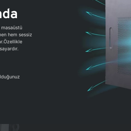
ada
0 masaüstü
ğmen hem sessiz
.Özellikle
sayardır.
 olduğunuz