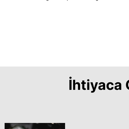
İhtiyac