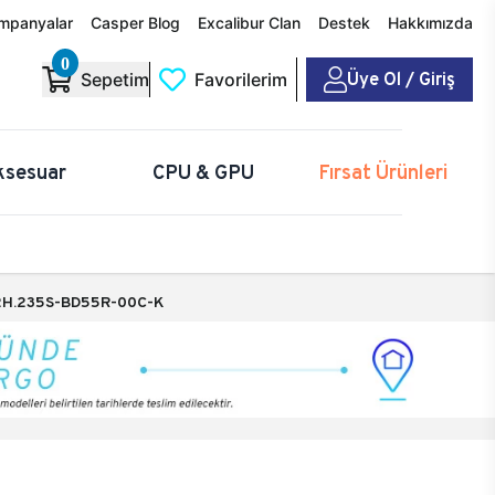
mpanyalar
Casper Blog
Excalibur Clan
Destek
Hakkımızda
0
Üye Ol / Giriş
Sepetim
Favorilerim
ksesuar
CPU & GPU
Fırsat Ürünleri
H.235S-BD55R-00C-K