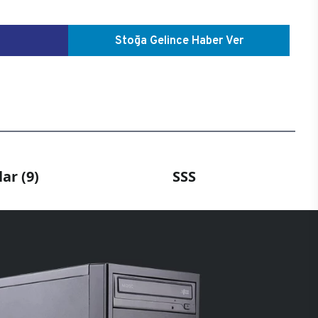
Stoğa Gelince Haber Ver
ar (9)
SSS