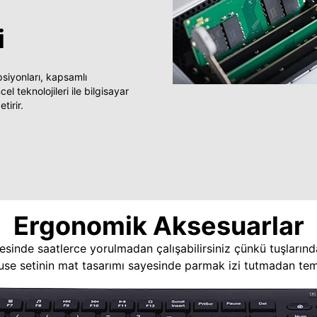
i
yonları, kapsamlı
 teknolojileri ile bilgisayar
tirir.
Ergonomik Aksesuarlar
esinde saatlerce yorulmadan çalışabilirsiniz çünkü tuşlarınd
use setinin mat tasarımı sayesinde parmak izi tutmadan temi