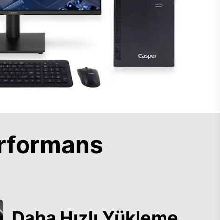
rformans
Daha Hızlı Yükleme